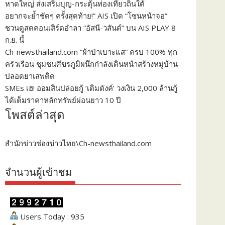
หาดใหญ่ ส่งเสริมบุญ-กระตุ้นท่องเที่ยวถิ่นใต้
อยากจะย้ำชัดๆ ครั้งสุดท้าย!” AIS เปิด “โซนหน้าจอ”
ชวนดูสดคอนเสิร์ตอำลา “อัสนี-วสันต์” บน AIS PLAY 8
ก.ย. นี้
Ch-newsthailand.com “ผ้าป่าเบาะแส” ครบ 100% ทุก
ครัวเรือน ชุมชนศีขรภูมิผนึกกำลังเดินหน้าสร้างหมู่บ้าน
ปลอดยาเสพติด
SMEs เฮ! ออมสินปล่อยกู้ ‘เติมตังค์’ วงเงิน 2,000 ล้านกู้
ได้เต็มราคาหลักทรัพย์ผ่อนยาว 10 ปี
โพสต์ล่าสุด
สำนักข่าวช่องข่าวไทย\Ch-newsthailand.com
จำนวนผู้เข้าชม
Users Today : 935