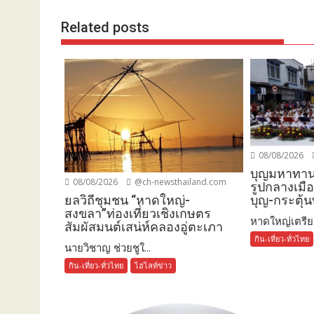
Related posts
08/08/2026
บุญมหาทาน
08/08/2026
@ch-newsthailand.com
รูปกลางเมื
ยลวิถีชุมชน “หาดใหญ่-
บุญ-กระตุ้นท
สงขลา”ท่องเที่ยวเชิงเกษตร
หาดใหญ่เตรียม
สัมผัสมนต์เสน่ห์คลองอู่ตะเภา
กิน-เที่ยว-ทั่วไทย
นายวิชาญ ช่วยชูใ...
กิน-เที่ยว-ทั่วไทย
ไฮไลท์ข่าว