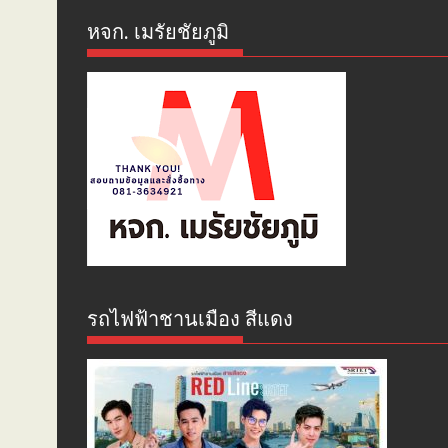
หจก. เมรัยชัยภูมิ
รถไฟฟ้าชานเมือง สีแดง