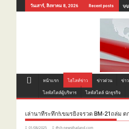
Skip
บุญ
วันเสาร์, สิงหาคม 8, 2026
Recent posts
to
content
หน้าแรก
ไฮไลท์ข่าว
ข่าวด่วน
ข่าว
ไลฟ์สไตล์ผู้บริหาร
ไลฟ์สไตล์ นักธุรกิจ
เล่านาทีระทึก!เขมรยิงจรวด BM-21ถล่ม ตกใส
01/08/2025
@ch-newsthailand.com