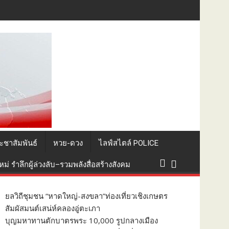
ที่ยวถิ่นใต้
ะชาสัมพันธ์
หวย-ดวง
ไลฟ์สไตล์ POLICE
่ รำลึกผู้ล่วงลับ–รวมพลังสื่อสร้างสังคม
ยลวิถีชุมชน “หาดใหญ่-สงขลา”ท่องเที่ยวเชิงเกษตร
สัมผัสมนต์เสน่ห์คลองอู่ตะเภา
บุญมหาทานตักบาตรพระ 10,000 รูปกลางเมือง