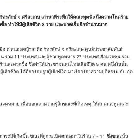
กัทรลักษ์ จ.ศรีสะเกษ เล่านาทีระทึกให้คณะทูตฟัง ถึงความโหดร้าย
้อ ทำให้มีผู้เสียชีวิต 8 ราย และบาดเจ็บอีกจำนวนมาก
านมือ ต.หนองหญ้าลาดือ.กัทรลักษ์ จ.ศรีสะเกษ ศูนย์ประชาสัมพันธ์
ทน รวม 11 ประเทศ และผู้ช่วยทูตทหาร 23 ประเทศ สื่อมวลชน ร่วม
้านสะดวกซื้อ ซึ่งทำให้ประชาชนคนไทยเสียชีวิต 8 คน หนึ่งในนั้น
สียชีวิต ได้ถือกรอบรูปผู้เสียชีวิต มาเรียกร้องความยุติธรรม กับ กต.
ขียนจดหมาย เพื่อบอกเล่าความรู้สึกขณะที่เกิดเหตุ ให้แก่คณะทูตและ
การณ์ที่เกิดขึ้น ขณะที่ลูกระเบิดตกลงมาในร้าน 7 – 11 ซึ่งขณะนั้น