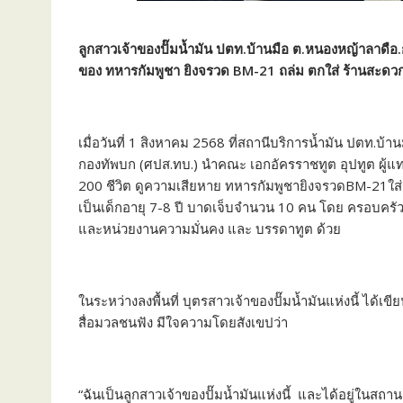
ลูกสาวเจ้าของปั๊มน้ำมัน ปตท.บ้านมือ ต.หนองหญ้าลาดือ.
ของ ทหารกัมพูชา ยิงจรวด BM-21 ถล่ม ตกใส่ ร้านสะดวกซื
เมื่อวันที่ 1 สิงหาคม 2568 ที่สถานีบริการน้ำมัน ปตท.บ้
กองทัพบก (ศปส.ทบ.) นำคณะ เอกอัครราชทูต อุปทูต ผู้แ
200 ชีวิต ดูความเสียหาย ทหารกัมพูชายิงจรวดBM-21ใส่ร
เป็นเด็กอายุ 7-8 ปี บาดเจ็บจำนวน 10 คน โดย ครอบครัวผู้เ
และหน่วยงานความมั่นคง และ บรรดาทูต ด้วย
ในระหว่างลงพื้นที่ บุตรสาวเจ้าของปั๊มน้ำมันแห่งนี้ ได้เ
สื่อมวลชนฟัง มีใจความโดยสังเขปว่า
“ฉันเป็นลูกสาวเจ้าของปั๊มน้ำมันแห่งนี้ และได้อยู่ในสถาน