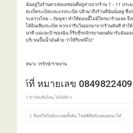
ฉันอยู่ในร้านคาเฟ่อเมซอนที่อยู่ห่างจากร้าน 7 – 11 ประมา
สะเก็ดระเบิดและแรงระเบิด ปลิวมาถึงร้านที่ฉันนั่งอยู่ ซึ
ระหว่างไทย – กัมพูชา ทำให้ตอนนี้ไม่มีใครมาร้านเลย จึ
ได้ยินเสียงระเบิด พวกเรารีบวิ่งออกมาจากร้านทันที ทำให
นาที แม่และป้าของฉัน ก็รีบขี่รถจักรยานยนต์มารับฉันออกจ
บริเวณปั๊มน้ำมันด้วย ว่าให้รีบหนีไป”
สนาะ วรรักษ์/รายงาน
ด้ที่ หมายเลข 0849822409
,
ข่าวท้องถิ่นไทย
ไฮไลท์ข่าว
แนะแนว
ช็อก!ไฟไหม้รถวอดทั้งคัน โชคดีที่หนีรอดออกมาได้
เรื่อง