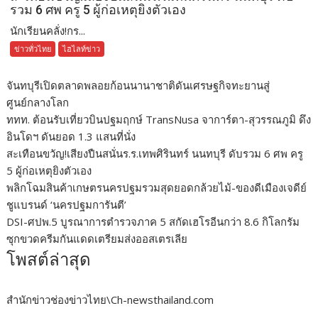
รวม 6 ศพ ครู 5 ผู้ก่อเหตุยิงตัวเอง
นักเรียนคลั่ง!กร...
ข่าวทั่วไทย
ไฮไลท์ข่าว
จันทบุรีเปิดตลาดพลอยก้อนนานาชาติดันเศรษฐกิจทะยานสู่
ศูนย์กลางโลก
ททท. ต้อนรับเที่ยวบินปฐมฤกษ์ TransNusa จาการ์ตา-สุวรรณภูมิ ดึง
อินโดฯ ดันยอด 1.3 แสนที่นั่ง
สะเทือนขวัญ!เสียงปืนสนั่นร.ร.เทพศิรินทร์ นนทบุรี ดับรวม 6 ศพ ครู
5 ผู้ก่อเหตุยิงตัวเอง
พลิกโฉมสินค้าเกษตรนครปฐมรวมสุดยอดกล้วยไม้-ของดีเมืองเจดีย์
ชูแบรนด์ ‘นครปฐมการันตี’
DSI-ศปพ.5 บูรณาการตำรวจภาค 5 สกัดเฮโรอีนกว่า 8.6 กิโลกรัม
ซุกขวดครีมกันแดดเตรียมส่งออสเตรเลีย
โพสต์ล่าสุด
สำนักข่าวช่องข่าวไทย\Ch-newsthailand.com