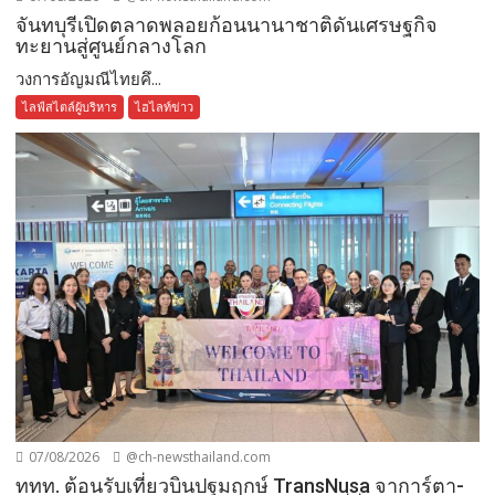
จันทบุรีเปิดตลาดพลอยก้อนนานาชาติดันเศรษฐกิจ
ทะยานสู่ศูนย์กลางโลก
วงการอัญมณีไทยคึ...
ไลฟ์สไตล์ผู้บริหาร
ไฮไลท์ข่าว
07/08/2026
@ch-newsthailand.com
ททท. ต้อนรับเที่ยวบินปฐมฤกษ์ TransNusa จาการ์ตา-