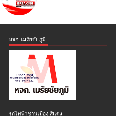
หจก. เมรัยชัยภูมิ
รถไฟฟ้าชานเมือง สีแดง