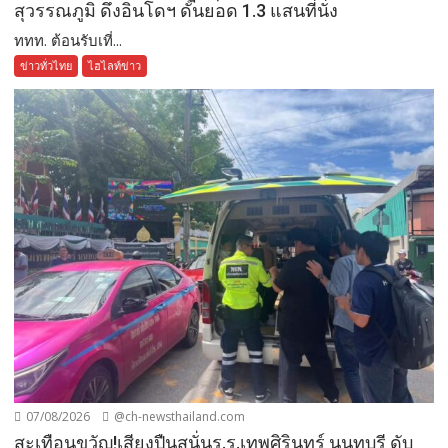
สุวรรณภูมิ ดึงอินโดฯ ดันยอด 1.3 แสนที่นั่ง
ททท. ต้อนรับเที่...
ข่าวทั่วไทย
ไฮไลท์ข่าว
07/08/2026
@ch-newsthailand.com
สะเทือนขวัญ!เสียงปืนสนั่นร.ร.เทพศิรินทร์ นนทบุรี ดับ