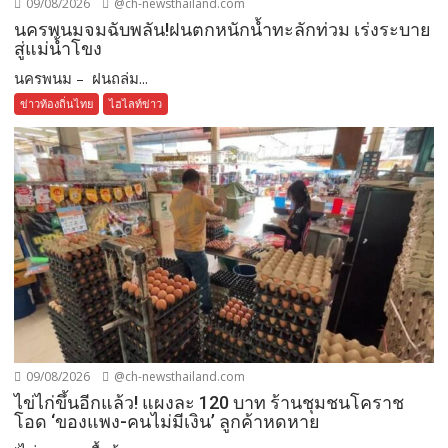
09/08/2026
@ch-newsthailand.com
นครพนมจมฉับพลัน!ฝนตกหนักน้ำทะลักท่วม เร่งระบาย
สู่แม่น้ำโขง
นครพนม – ฝนถล่ม...
ข่าวท้องถิ่นไทย
ไฮไลท์ข่าว
09/08/2026
@ch-newsthailand.com
ไข่ไก่ขึ้นอีกแล้ว! แผงละ 120 บาท ร้านชุมชนโคราช
โอด ‘ของแพง-คนไม่มีเงิน’ ลูกค้าหดหาย