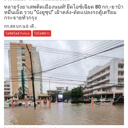
ทลายรังยาเสพติดเมืองนนท์! ยึดไอซ์เฉียด 80 กก.-ยาบ้า
หมื่นเม็ด รวบ “บังยูซุป” เฝ้าคลัง-ดัดแปลงรถตู้เตรียม
กระจายทั่วกรุง
กก.สส.บก.น.8 เดิ...
ไลฟ์สไตล์ Police
ไฮไลท์ข่าว