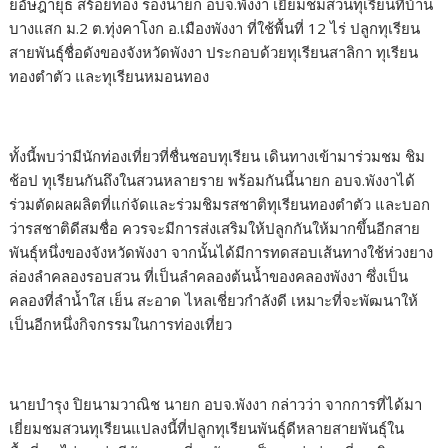
ยอัษฎายุธ สร้อยทอง รองนายก อบจ.พังงา เยี่ยมชมสวนทุเรียนที่บ้าน
บางแสก ม.2 ต.ทุ่งคาโงก อ.เมืองพังงา ที่ใช้พื้นที่ 12 ไร่ ปลูกทุเรียน
สายพันธุ์ชื่อดังของจังหวัดพังงา ประกอบด้วยทุเรียนสาลิกา ทุเรียน
ทองตำตัว และทุเรียนหมอนทอง
ทั้งนี้พบว่ามีนักท่องเที่ยวที่ชื่นชอบทุเรียน เดินทางเข้ามาร่วมชม ชิม
ช้อป ทุเรียนกันถึงในสวนหลายราย พร้อมกันนี้นายก อบจ.พังงาได้
ร่วมตัดผลผลิตที่แก่จัดและร่วมชิมรสชาติทุเรียนทองตำตัว และบอก
ว่ารสชาติดีสมชื่อ ควรจะมีการส่งเสริมให้ปลูกกันให้มากขึ้นอีกสาย
พันธุ์หนึ่งของจังหวัดพังงา จากนั้นได้มีการทดสอบเส้นทางใช้ห่วงยาง
ล่องลำคลองรอบสวน ที่เป็นลำคลองต้นน้ำของคลองพังงา ซึ่งเป็น
คลองที่ลำน้ำใส เย็น สะอาด ไหลเชี่ยวกำลังดี เหมาะที่จะพัฒนาให้
เป็นอีกหนึ่งกิจกรรมในการท่องเที่ยว
นายบำรุง ปิยนามวาณิช นายก อบจ.พังงา กล่าวว่า จากการที่ได้มา
เยี่ยมชมสวนทุเรียนแปลงนี้ที่ปลูกทุเรียนพันธุ์ดีหลายสายพันธุ์ใน