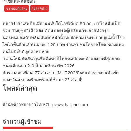
“ไข่แพง-คนซื้อน้...
ข่าวท้องถิ่นไทย
ไฮไลท์ข่าว
ทลายรังยาเสพติดเมืองนนท์! ยึดไอซ์เฉียด 80 กก.-ยาบ้าหมื่นเม็ด
รวบ “บังยูซุป” เฝ้าคลัง-ดัดแปลงรถตู้เตรียมกระจายทั่วกรุง
นครพนมจมฉับพลัน!ฝนตกหนักน้ำทะลักท่วม เร่งระบายสู่แม่น้ำโขง
ไข่ไก่ขึ้นอีกแล้ว! แผงละ 120 บาท ร้านชุมชนโคราชโอด ‘ของแพง-
คนไม่มีเงิน’ ลูกค้าหดหาย
“แอนโธนี ฮัดสัน”กุนซือทีมชาติไทยชมนักเตะทำผลงานดีสุดยอด
ชนะเมียนมา 2-0 ศึกอาเซียน คัพ 2026
จักรวาลสะเทือน! 77 สาวงาม ‘MUT2026’ ตบเท้ารายงานตัวเข้า
กองฯวันแรก เตรียมพร้อมพิชิตมง 23 ส.ค.นี้!
โพสต์ล่าสุด
สำนักข่าวช่องข่าวไทย\Ch-newsthailand.com
จำนวนผู้เข้าชม