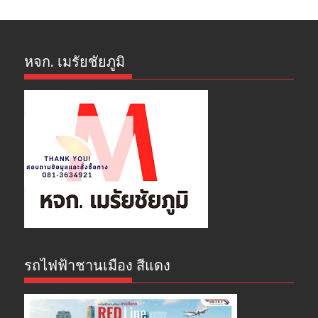
หจก. เมรัยชัยภูมิ
รถไฟฟ้าชานเมือง สีแดง