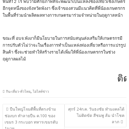
พื้นที่12 ไร่ พบว่ามีศักยภาพที่จะพัฒนาเป็นแหล่งช่องเที่ยวเชิงเกษตร
อีกจุดหนึ่งของจังหวัดพังงา ซึ่งเจ้าของสวนมีแนวคิดที่พี่น้องเกษตรกร
ในพื้นที่ร่วมนำผลิตผลทางการเกษตรมาร่วมจำหน่ายในฤดูกาลหน้า
ขณะที่ อบจ.พังงาก็มีนโยบายในการสนับสนุนส่งเสริมให้เกษตรกรมี
การปรับตัวไม่ว่าจะในเรื่องการทำเป็นแหล่งท่องเที่ยวหรือการแปรรูป
สินค้า ซึ่งจะช่วยทำให้สร้างรายได้เพิ่มให้พี่น้องเกษตรกรในช่วง
ฤดูกาลผลไม้
ติดต่
,
กิน-เที่ยว-ทั่วไทย
ไฮไลท์ข่าว
แนะแนว
ปืนใหญ่โจมตีพื้นที่ตรงข้าม
ศุกร์ 24ก.ค. วันธงชัย ทำมงคลได้
เรื่อง
ไม่ติดขัด สีชมพู ส้ม นำโชค
ช่องบก ทำลายปืน ค.100 ของ
ลาภ
เขมร 3 กระบอก ทหารเขมรดับ
1นาย