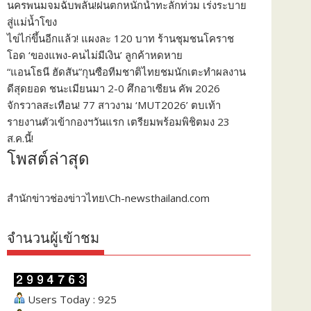
นครพนมจมฉับพลัน!ฝนตกหนักน้ำทะลักท่วม เร่งระบาย
สู่แม่น้ำโขง
ไข่ไก่ขึ้นอีกแล้ว! แผงละ 120 บาท ร้านชุมชนโคราช
โอด ‘ของแพง-คนไม่มีเงิน’ ลูกค้าหดหาย
“แอนโธนี ฮัดสัน”กุนซือทีมชาติไทยชมนักเตะทำผลงาน
ดีสุดยอด ชนะเมียนมา 2-0 ศึกอาเซียน คัพ 2026
จักรวาลสะเทือน! 77 สาวงาม ‘MUT2026’ ตบเท้า
รายงานตัวเข้ากองฯวันแรก เตรียมพร้อมพิชิตมง 23
ส.ค.นี้!
โพสต์ล่าสุด
สำนักข่าวช่องข่าวไทย\Ch-newsthailand.com
จำนวนผู้เข้าชม
Users Today : 925