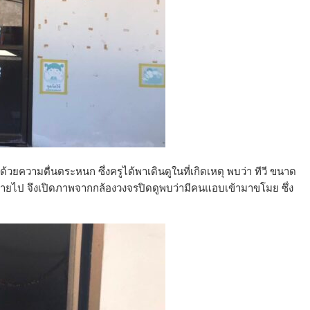
ด้วยความตื่นตระหนก ซึ่งครูได้พาเดินดูในที่เกิดเหตุ พบว่า ทีวี ขนาด
่องหายไป จึงเปิดภาพจากกล้องวงจรปิดดูพบว่ามีคนแอบเข้ามาขโมย ซึ่ง