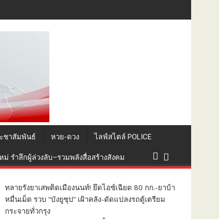
ะชาสัมพันธ์
หวย-ดวง
ไลฟ์สไตล์ POLICE
่ รำลึกผู้ล่วงลับ–รวมพลังสื่อสร้างสังคม
ทลายรังยาเสพติดเมืองนนท์! ยึดไอซ์เฉียด 80 กก.-ยาบ้า
หมื่นเม็ด รวบ “บังยูซุป” เฝ้าคลัง-ดัดแปลงรถตู้เตรียม
กระจายทั่วกรุง