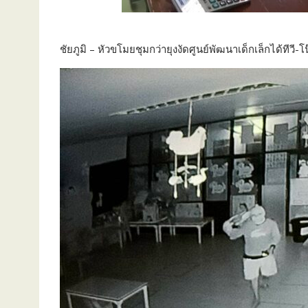
ชัยภูมิ – หัวขโมยชุมกว่ายุงงัดศูนย์พัฒนาเด็กเล็กได้ทีวี-