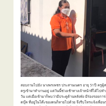
สอบถามไปยัง นางพรเพชร ประสานเนตร อายุ 51ปี ครูผู้สอนใ
ครูเข้ามาทำงานอยู่ แต่วันนี้ช่วงเช้าทางเจ้าหน้าที่ได้ไ
วัน แต่เมื่อเข้ามาก็พบว่ามีประตูด้านหลังพัง มีร่องรอยการง
ตบุ๊ค ที่อยู่ในโต๊ะของตนก็หายไปด้วย จึงรีบโทรแจ้งเพื่อน