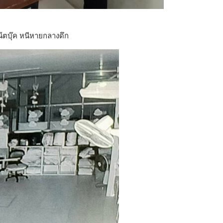
โน๊ตบุ๊ค หนีหายกลางดึก