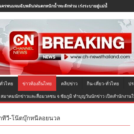
นครพนมจมฉับพลัน!ฝนตกหนักน้ำทะลักท่วม เร่งระบายสู่แม่น้ำโขง
ทั่วไทย
ข่าวท้องถิ่นไทย
คลิปข่าว
กิน-เที่ยว-ทั่วไทย
ปร
สมาคมนักข่าวและสื่อมวลชน จ.ชัยภูมิ ทำบุญวันนักข่าว เปิดสำนักงานใหม
ักทีวี-โน๊ตบุ๊กหนีลอยนวล