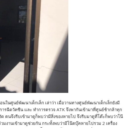
นศูนย์พัฒนาเด็กเล็ก เล่าว่า เมื่อวานทางศูนย์พัฒนาเด็กเล็กยังมี
ปทำการฉีดวัคซีน และ ทำการตรวจ ATK จึงพากันเข้ามาที่ศูนย์ช้ากล้าทุก
ัด ตนจึงรีบเข้ามาดูก็พบว่ามีสิ่งของหายไป จึงรีบมาดูที่โต๊ะก็พบว่าโน๊
ร่วมงานเข้ามาดูช่วยกัน กระทั้งพบว่ามีโน๊ตบุ๊คหายไปรวม 2 เครื่อง