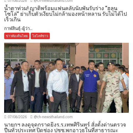
07/08/2026
@ch-newsthailand.com
น้ำตาท่วม! ญาติพร้อมแฟนคลับนับพันรับร่าง “ฮลุน
โซโล่” ย่าเก็บตัวเงียบไม่กล้ามองหน้าหลาน รับไม่ได้ไป
เร็วเกิน
กาฬสินธุ์-ผู้ว่า...
ข่าวท้องถิ่นไทย
ไฮไลท์ข่าว
07/08/2026
@ch-newsthailand.com
นายกฯ ลงดูจุดกราดยิงร.ร.เทพศิรินทร์ สั่งตั้งด่านตรวจ
ปืนทั่วประเทศ ปิดช่อง ปชช.พกอาวุธในที่สาธารณะ