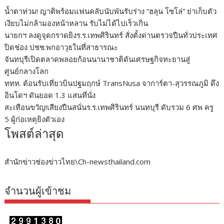
น้ำตาท่วม! ญาติพร้อมแฟนคลับนับพันรับร่าง “ฮลุน โซโล่” ย่าเก็บตัว
เงียบไม่กล้ามองหน้าหลาน รับไม่ได้ไปเร็วเกิน
นายกฯ ลงดูจุดกราดยิงร.ร.เทพศิรินทร์ สั่งตั้งด่านตรวจปืนทั่วประเทศ
ปิดช่อง ปชช.พกอาวุธในที่สาธารณะ
จันทบุรีเปิดตลาดพลอยก้อนนานาชาติดันเศรษฐกิจทะยานสู่
ศูนย์กลางโลก
ททท. ต้อนรับเที่ยวบินปฐมฤกษ์ TransNusa จาการ์ตา-สุวรรณภูมิ ดึง
อินโดฯ ดันยอด 1.3 แสนที่นั่ง
สะเทือนขวัญ!เสียงปืนสนั่นร.ร.เทพศิรินทร์ นนทบุรี ดับรวม 6 ศพ ครู
5 ผู้ก่อเหตุยิงตัวเอง
โพสต์ล่าสุด
สำนักข่าวช่องข่าวไทย\Ch-newsthailand.com
จำนวนผู้เข้าชม