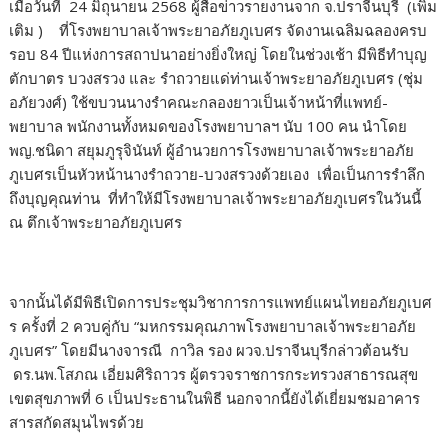
เมื่อวันที่ 24 มิถุนายน 2568 ผู้สื่อข่าวรายงานจาก จ.ปราจีนบุรี (เพิ่ม
เติม ) ที่โรงพยาบาลเจ้าพระยาอภัยภูเบศร จัดงานเฉลิมฉลองครบ
รอบ 84 ปีแห่งการสถาปนาอย่างยิ่งใหญ่ โดยในช่วงเช้า มีพิธีทำบุญ
ตักบาตร บวงสรวง และ รำถวายแด่ท่านเจ้าพระยาอภัยภูเบศร (ชุ่ม
อภัยวงศ์) ใช้ขบวนนางรำคณะกลองยาวเป็นเจ้าหน้าที่แพทย์-
พยาบาล พนักงานทั้งหมดของโรงพยาบาลฯ นับ 100 คน นำโดย
พญ.ชนิดา สยุมภูรุจินันท์ ผู้อำนวยการโรงพยาบาลเจ้าพระยาอภัย
ภูเบศรเป็นหัวหน้านางรำถวาย-บวงสรวงด้วยเอง เพื่อเป็นการรำลึก
ถึงบุญคุณท่าน ที่ทำให้มีโรงพยาบาลเจ้าพระยาอภัยภูเบศรในวันนี้
ณ ตึกเจ้าพระยาอภัยภูเบศร
จากนั้นได้มีพิธีเปิดการประชุมวิชาการการแพทย์แผนไทยอภัยภูเบศ
ร ครั้งที่ 2 ควบคู่กับ “มหกรรมคุณภาพโรงพยาบาลเจ้าพระยาอภัย
ภูเบศร” โดยมีนางจารณี กาวิล รอง ผวจ.ปราจีนบุรีกล่าวต้อนรับ
ดร.นพ.โสภณ เอี่ยมศิริถาวร ผู้ตรวจราชการกระทรวงสาธารณสุข
เขตสุขภาพที่ 6 เป็นประธานในพิธี นอกจากนี้ยังได้เยี่ยมชมอาคาร
สารสกัดสมุนไพรด้วย