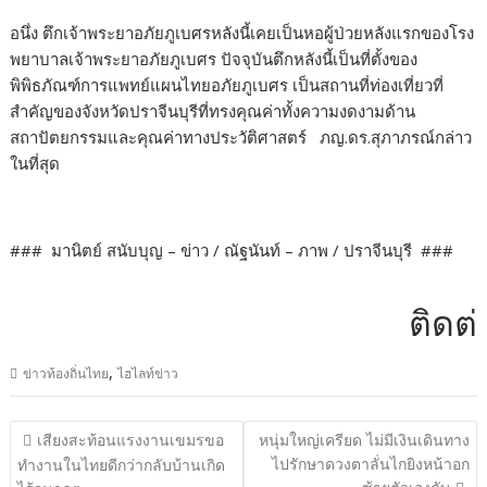
อนึ่ง ตึกเจ้าพระยาอภัยภูเบศรหลังนี้เคยเป็นหอผู้ป่วยหลังแรกของโรง
พยาบาลเจ้าพระยาอภัยภูเบศร ปัจจุบันตึกหลังนี้เป็นที่ตั้งของ
พิพิธภัณฑ์การแพทย์แผนไทยอภัยภูเบศร เป็นสถานที่ท่องเที่ยวที่
สำคัญของจังหวัดปราจีนบุรีที่ทรงคุณค่าทั้งความงดงามด้าน
สถาปัตยกรรมและคุณค่าทางประวัติศาสตร์ ภญ.ดร.สุภาภรณ์กล่าว
ในที่สุด
### มานิตย์ สนับบุญ – ข่าว / ณัฐนันท์ – ภาพ / ปราจีนบุรี ###
ติดต่อโฆ
,
ข่าวท้องถิ่นไทย
ไฮไลท์ข่าว
แนะแนว
เสียงสะท้อนแรงงานเขมรขอ
หนุ่มใหญ่เครียด ไม่มีเงินเดินทาง
เรื่อง
ไปรักษาดวงตาลั่นไกยิงหน้าอก
ทำงานในไทยดีกว่ากลับบ้านเกิด