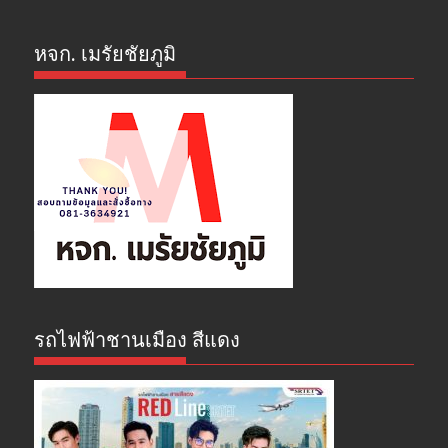
หจก. เมรัยชัยภูมิ
รถไฟฟ้าชานเมือง สีแดง