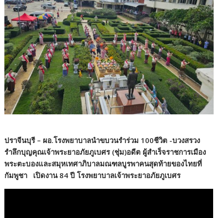
ปราจีนบุรี – ผอ.โรงพยาบาลนำขบวนรำร่วม 100ชีวิต -บวงสรวง
รำลึกบุญคุณเจ้าพระยาอภัยภูเบศร (ชุ่ม)อดีต ผู้สำเร็จราชการเมือง
พระตะบองและสมุหเทศาภิบาลมณฑลบูรพาคนสุดท้ายของไทยที่
กัมพูชา เปิดงาน 84 ปี โรงพยาบาลเจ้าพระยาอภัยภูเบศร