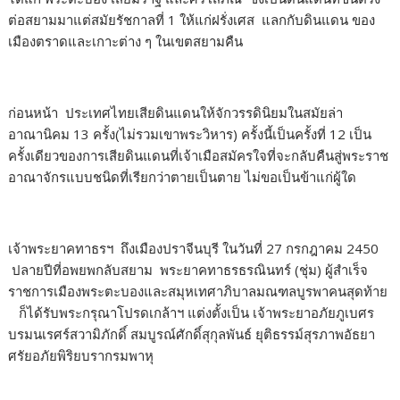
ต่อสยามมาแต่สมัยรัชกาลที่ 1 ให้แก่ฝรั่งเศส แลกกับดินแดน ของ
เมืองตราดและเกาะต่าง ๆ ในเขตสยามคืน
ก่อนหน้า ประเทศไทยเสียดินแดนให้จักวรรดินิยมในสมัยล่า
อาณานิคม 13 ครั้ง(ไม่รวมเขาพระวิหาร) ครั้งนี้เป็นครั้งที่ 12 เป็น
ครั้งเดียวของการเสียดินแดนที่เจ้าเมือสมัครใจที่จะกลับคืนสู่พระราช
อาณาจักรแบบชนิดที่เรียกว่าตายเป็นตาย ไม่ขอเป็นข้าแก่ผู้ใด
เจ้าพระยาคทาธรฯ ถึงเมืองปราจีนบุรี ในวันที่ 27 กรกฎาคม 2450
ปลายปีที่อพยพกลับสยาม พระยาคทาธรธรณินทร์ (ชุ่ม) ผู้สำเร็จ
ราชการเมืองพระตะบองและสมุหเทศาภิบาลมณฑลบูรพาคนสุดท้าย
ก็ได้รับพระกรุณาโปรดเกล้าฯ แต่งตั้งเป็น เจ้าพระยาอภัยภูเบศร
บรมนเรศร์สวามิภักดิ์ สมบูรณ์ศักดิ์สุกุลพันธ์ ยุติธรรม์สุรภาพอัธยา
ศรัยอภัยพิริยบรากรมพาหุ