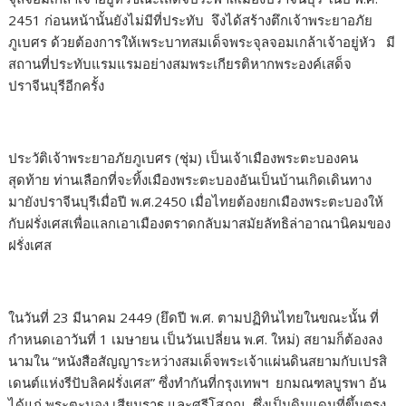
2451 ก่อนหน้านั้นยังไม่มีที่ประทับ จึงได้สร้างตึกเจ้าพระยาอภัย
ภูเบศร ด้วยต้องการให้เพระบาทสมเด็จพระจุลจอมเกล้าเจ้าอยู่หัว มี
สถานที่ประทับแรมแรมอย่างสมพระเกียรติหากพระองค์เสด็จ
ปราจีนบุรีอีกครั้ง
ประวัติเจ้าพระยาอภัยภูเบศร (ชุ่ม) เป็นเจ้าเมืองพระตะบองคน
สุดท้าย ท่านเลือกที่จะทิ้งเมืองพระตะบองอันเป็นบ้านเกิดเดินทาง
มายังปราจีนบุรีเมื่อปี พ.ศ.2450 เมื่อไทยต้องยกเมืองพระตะบองให้
กับฝรั่งเศสเพื่อแลกเอาเมืองตราดกลับมาสมัยลัทธิล่าอาณานิคมของ
ฝรั่งเศส
ในวันที่ 23 มีนาคม 2449 (ยึดปี พ.ศ. ตามปฏิทินไทยในขณะนั้น ที่
กำหนดเอาวันที่ 1 เมษายน เป็นวันเปลี่ยน พ.ศ. ใหม่) สยามก็ต้องลง
นามใน “หนังสือสัญญาระหว่างสมเด็จพระเจ้าแผ่นดินสยามกับเปรสิ
เดนต์แห่งรีปับลิคฝรั่งเศส” ซึ่งทำกันที่กรุงเทพฯ ยกมณฑลบูรพา อัน
ได้แก่ พระตะบอง เสียมราฐ และศรีโสภณ ซึ่งเป็นดินแดนที่ขึ้นตรง