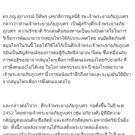
ดร.ภญ.สุภาภรณ์ ปิติพร เลขาธิการมูลนิธิ รพ.เจ้าพระยาอภัยภูเบศร
กล่าวว่า ท่านเจ้าพระยาอภัยภูเบศร เป็นผู้สร้างตึกเจ้าพระยาอภัย
ภูเบศร ความรักชาติ รักแผ่นดินของท่านเป็นแรงบันดาลใจในการ
ริเริ่มการพัฒนายาจากสมุนไพรให้กับประเทศไทย จนมีผลิตภัณฑ์
สมุนไพรในวันนี้ โดยได้ใช้โลโก้เป็นตึกเจ้าพระเจ้าพระยาอภัยภูเบศ
รอันเป็นสัญลักษณ์ของการต่อสู้กับลัทธิล่าอาณานิคม ซึ่งเหมือนกับ
การต่อสู้ของยาจากสมุนไพรเพื่อการพึ่งตนเองของไทยกับยาฝรั่ง ที่
เราพึ่งตนเองไม่ได้เลย ในโอกาสครบรอบ 84 ปี ของโรงพยาบาล
เจ้าพระยาอภัยภูเบศร นี้ เราขอน้อมรำลึกถึงท่านและจะมุ่งมั่นให้มียา
จากสมุนไพรเพื่อการพึ่งตนเองต่อไป
และกล่าวต่อไปว่า ตึกเจ้าพระยาอภัยภูเบศร ก่อตั้งขึ้น ในปี พ.ศ.
2452 โดยท่านเจ้าพระยาอภัยภูเบศร (ชุ่ม อภัยวงศ์) ผู้ที่มีความ
กตัญญูต่อแผ่นดิน ซื่อสัตย์ และจงรักภักดีต่อพระมหากษัตริย์เป็นยิ่ง
นัก ทั้งนี้ภายหลังจากท่านได้รับเสด็จพระบาทสมเด็จพระ
จุลจอมเกล้าเจ้าอยู่หัวขณะเสด็จประพาสเมืองปราจีนบุรี ในปี พ.ศ.