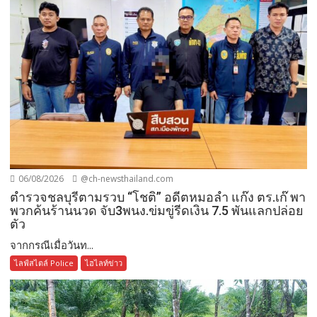
06/08/2026
@ch-newsthailand.com
ตำรวจชลบุรีตามรวบ “โชติ” อดีตหมอลำ แก๊ง ตร.เก๊ พา
พวกค้นร้านนวด จับ3พนง.ข่มขู่รีดเงิน 7.5 พันแลกปล่อย
ตัว
จากกรณีเมื่อวันท...
ไลฟ์สไตล์ Police
ไฮไลท์ข่าว