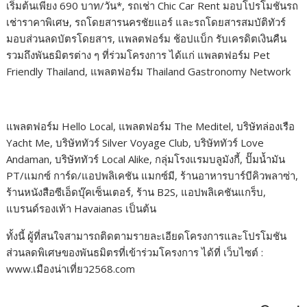
เริ่มต้นเพียง 690 บาท/วัน*, รถเช่า Chic Car Rent มอบโปรโมชันรถ
เช่าราคาพิเศษ, รถโดยสารนครชัยแอร์ และรถโดยสารสมบัติทัวร์
มอบส่วนลดบัตรโดยสาร, แพลตฟอร์ม ช้อปแบ็ก รับเครดิตเงินคืน
รวมถึงพันธมิตรต่าง ๆ ที่ร่วมโครงการ ได้แก่ แพลตฟอร์ม Pet
Friendly Thailand, แพลตฟอร์ม Thailand Gastronomy Network
แพลตฟอร์ม Hello Local, แพลตฟอร์ม The Meditel, บริษัทล่องเรือ
Yacht Me, บริษัททัวร์ Silver Voyage Club, บริษัททัวร์ Love
Andaman, บริษัททัวร์ Local Alike, กลุ่มโรงแรมบลูมังกี้, ปั๊มน้ำมัน
PT/แมกซ์ การ์ด/แอปพลิเคชัน แมกซ์มี, ร้านอาหารบาร์บีคิวพลาซ่า,
ร้านหนังสือซีเอ็ดบุ๊คเซ็นเตอร์, ร้าน B2S, แอปพลิเคชันแกร็บ,
แบรนด์รองเท้า Havaianas เป็นต้น
ทั้งนี้ ผู้ที่สนใจสามารถติดตามรายละเอียดโครงการและโปรโมชัน
ส่วนลดพิเศษของพันธมิตรที่เข้าร่วมโครงการ ได้ที่ เว็บไซต์ :
www.เมืองน่าเที่ยว2568.com