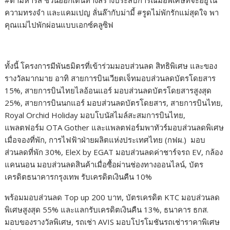
#ตามหารส ชวนออกเดินทางสร้างประสบการณ์มื้อพิเศษที่จะอยู่ใน
ความทรงจำ และแคมเปญ ลั่นล๊ากับม่ามี้ #รูดไม่พักรักแม่สุดใจ พา
คุณแม่ไปพักผ่อนแบบเอกซ์คลูซิฟ
ทั้งนี้ โครงการมีพันธมิตรที่เข้าร่วมมอบส่วนลด สิทธิพิเศษ และของ
รางวัลมากมาย อาทิ สายการบินเวียตเจ็ทมอบส่วนลดบัตรโดยสาร
15%, สายการบินไทยไลอ้อนแอร์ มอบส่วนลดบัตรโดยสารสูงสุด
25%, สายการบินนกแอร์ มอบส่วนลดบัตรโดยสาร, สายการบินไทย,
Royal Orchid Holiday มอบโบนัสไมล์สะสมการบินไทย,
แพลตฟอร์ม OTA Gother และแพลตฟอร์มพาทัวร์มอบส่วนลดพิเศษ
เมื่อจองที่พัก, การไฟฟ้าฝ่ายผลิตแห่งประเทศไทย (กฟผ.) มอบ
ส่วนลดที่พัก 30%, EleX by EGAT มอบส่วนลดค่าชาร์จรถ EV, กล้อง
แคนนอน มอบส่วนลดสินค้าเมื่อซื้อผ่านช่องทางออนไลน์, บัตร
เครดิตธนาคารกรุงเทพ รับเครดิตเงินคืน 10%
พร้อมมอบส่วนลด Top up 200 บาท, บัตรเครดิต KTC มอบส่วนลด
พิเศษสูงสุด 55% และแลกรับเครดิตเงินคืน 13%, ธนาคาร ธกส.
มอบของรางวัลพิเศษ, รถเช่า AVIS มอบโปรโมชันรถเช่าราคาพิเศษ