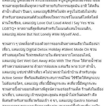
แคมเปญ บูสเอเนอร์จี้ ทริปนี้ไม่มีอ่อม #บูสบูสบูสเอเนอร์จี้อย่าอ่อม
ชวนสายลุยจัดเต็มทุกความท้าทายกับกิจกรรมสุดมัน อาทิ โต้คลื่น
ดำน้ำ เดินป่า ปีนผา, แคมเปญชีเสิร์ฟไม่พัก #รูปไม่ปังยังไม่กลับ
สำหรับสายคอนเทนต์ตัวแม่ที่หลงใหลการแชร์โมเมนต์ไลฟ์สไตล์
ผ่านโซเชียล, แคมเปญ Love Out Loud #And I Say Yes ชวน
LGBTQ+ หาสถานที่สุดพิเศษสำหรับโมเมนต์แสนโรแมนติก,
แคมเปญ Alone But Not Lonely #Me Myself And…
ชวนสาว ๆ ปลดล็อกตัวเองด้วยการออกเดินทางคนเดียวในเมืองน่า
เที่ยว, แคมเปญ Digital Detox Holiday #Silent Mode On ชวน
สร้างสมดุลใหม่ รีเฟรชพลังภายใน ตัดขาดจากโลกออนไลน์,
แคมเปญ Get Wet Get Away #Go With The Flow ให้สายน้ำช่วย
สร้างความผ่อนคลาย ด้วยการล่องแพ แล่นเรือ พาย SUP ดำน้ำ,
แคมเปญ แซ่บซ่าส์ท้าเที่ยว #ไม่ปวดเข่าไม่เข้าบ้าน สำหรับกลุ่ม
Active Senior ที่พร้อมสัมผัสประสบการณ์ใหม่ ใช้ชีวิตให้สนุกแบบ
ไม่ต้องรอใคร, แคมเปญ เที่ยวนี้มีหมูกระทะ #เที่ยวนี้มีหมูกระทะ
ชวนสายปิ้งย่างออกเดินทางพิสูจน์ความอร่อยร้านเด็ด ร้านดังในเมือง
น่าเที่ยว, แคมเปญ เจ้าขนปุยตะลุยฝน #ลุยฉ่ำไม่หวั่นฝนพรำ ดีล
พิเศษสำหรับสายเที่ยวพร้อมเจ้า 4 ขา, แคมเปญ Gastro Nomad