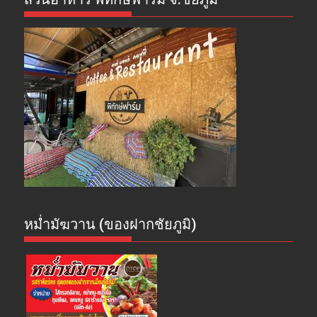
หม่ำมัฆวาน (ของฝากชัยภูมิ)