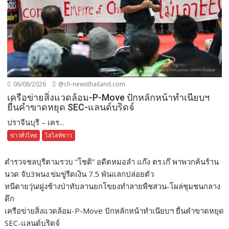
06/08/2026
@ch-newsthailand.com
เครือข่ายสิ่งแวดล้อม-P-Move ปักหลักหน้าทำเนียบฯ
ยื่นคำขาดหยุด SEC-แลนด์บริดจ์
ปราจีนบุรี – เคร...
ข่าวทั่วไทย
ไฮไลท์ข่าว
ตำรวจชลบุรีตามรวบ “โชติ” อดีตหมอลำ แก๊ง ตร.เก๊ พาพวกค้นร้าน
นวด จับ3พนง.ข่มขู่รีดเงิน 7.5 พันแลกปล่อยตัว
หนีตายวุ่น!ฝูงช้างป่าทับลานยกโขยงทำลายพืชสวน-โผล่ชุมชนกลาง
ดึก
เครือข่ายสิ่งแวดล้อม-P-Move ปักหลักหน้าทำเนียบฯ ยื่นคำขาดหยุด
SEC-แลนด์บริดจ์