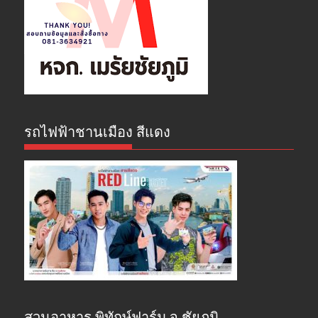
รถไฟฟ้าชานเมือง สีแดง
สวนอาหาร พิทักษ์ฟาร์ม จ.ชัยภูมิ