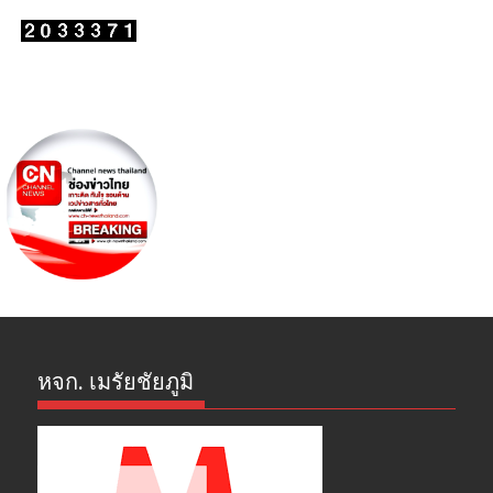
หจก. เมรัยชัยภูมิ