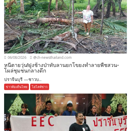
06/08/2026
@ch-newsthailand.com
หนีตายวุ่น!ฝูงช้างป่าทับลานยกโขยงทำลายพืชสวน-
โผล่ชุมชนกลางดึก
ปราจีนบุรี —ชาวบ...
ข่าวท้องถิ่นไทย
ไฮไลท์ข่าว