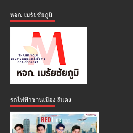
หจก. เมรัยชัยภูมิ
รถไฟฟ้าชานเมือง สีแดง