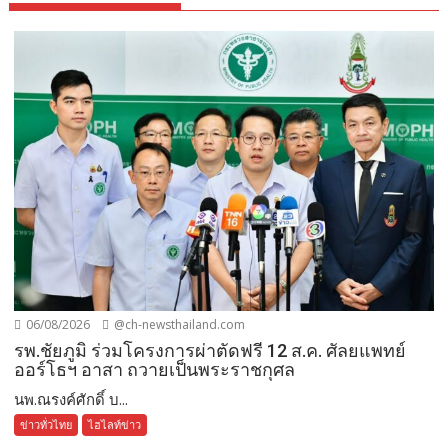
06/08/2026
@ch-newsthailand.com
รพ.ชัยภูมิ ร่วมโครงการผ่าตัดฟรี 12 ส.ค. ศัลยแพทย์
ออร์โธฯ อาสา ถวายเป็นพระราชกุศล
นพ.ณรงค์ศักดิ์ บ...
ข่าวทั่วไทย
ไฮไลท์ข่าว