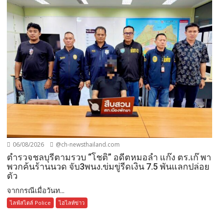
06/08/2026
@ch-newsthailand.com
ตำรวจชลบุรีตามรวบ “โชติ” อดีตหมอลำ แก๊ง ตร.เก๊ พา
พวกค้นร้านนวด จับ3พนง.ข่มขู่รีดเงิน 7.5 พันแลกปล่อย
ตัว
จากกรณีเมื่อวันท...
ไลฟ์สไตล์ Police
ไฮไลท์ข่าว