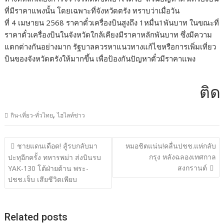
ที่มีราคาแพงนั้น โดยเฉพาะที่จังหวัดตรัง ทราบว่าเมื่อวัน
ที่ 4 เมษายน 2568 ราคาตั๋วเครื่องบินสูงถึง 1หมื่น1พันบาท ในขณะที่
ราคาตั๋วเครื่องบินในจังหวัดใกล้เคียงมีราคาหลักพันบาท ซึ่งมีความ
แตกต่างกันอย่างมาก รัฐบาลควรหาแนวทางแก้ไขหรือการเพิ่มเที่ยว
บินของจังหวัดตรังให้มากขึ้น เพื่อป้องกันปัญหาตั๋วมีราคาแพง
ติดต่อ
,
กิน-เที่ยว-ทั่วไทย
ไฮไลท์ข่าว
แนะแนว
ชายแดนเดือด! สู้รบกลับมา
หมอชิตแน่น!คลื่นปชช.แห่กลับ
เรื่อง
กรุง หลังฉลองเทศกาล
ปะทุอีกครั้ง ทหารพม่า ส่งบินรบ
สงกรานต์
YAK-130 โต้ฝ่ายต้าน พระ-
ปชช.เจ็บ เสียชีวิตเพียบ
Related posts