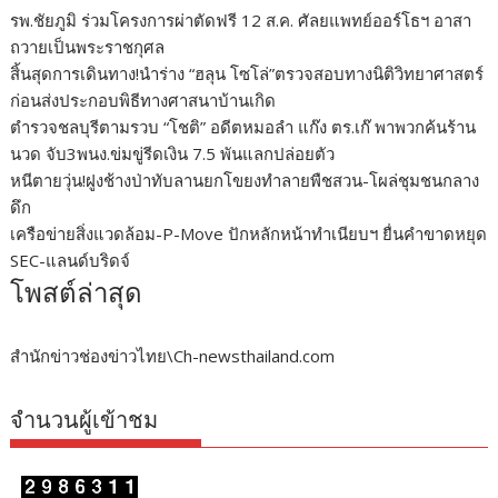
รพ.ชัยภูมิ ร่วมโครงการผ่าตัดฟรี 12 ส.ค. ศัลยแพทย์ออร์โธฯ อาสา
ถวายเป็นพระราชกุศล
สิ้นสุดการเดินทาง!นำร่าง “ฮลุน โซโล่”ตรวจสอบทางนิติวิทยาศาสตร์
ก่อนส่งประกอบพิธีทางศาสนาบ้านเกิด
ตำรวจชลบุรีตามรวบ “โชติ” อดีตหมอลำ แก๊ง ตร.เก๊ พาพวกค้นร้าน
นวด จับ3พนง.ข่มขู่รีดเงิน 7.5 พันแลกปล่อยตัว
หนีตายวุ่น!ฝูงช้างป่าทับลานยกโขยงทำลายพืชสวน-โผล่ชุมชนกลาง
ดึก
เครือข่ายสิ่งแวดล้อม-P-Move ปักหลักหน้าทำเนียบฯ ยื่นคำขาดหยุด
SEC-แลนด์บริดจ์
โพสต์ล่าสุด
สำนักข่าวช่องข่าวไทย\Ch-newsthailand.com
จำนวนผู้เข้าชม