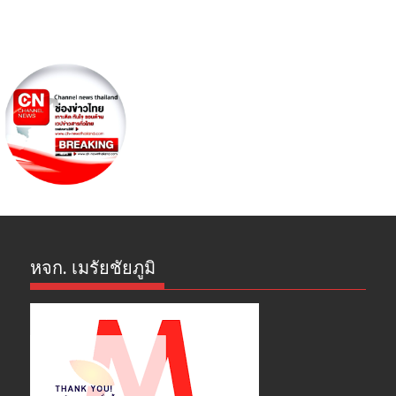
หจก. เมรัยชัยภูมิ