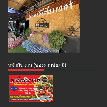
หม่ำมัฆวาน (ของฝากชัยภูมิ)