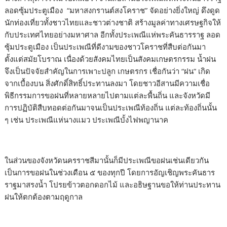
ลอดซุ้มประตูเมือง “มหาสงกรานต์สงโคราช” จัดอย่างยิ่งใหญ่ ดึงดูด
นักท่องเที่ยวทั้งชาวไทยและชาวต่างชาติ สร้างมูลค่าทางเศรษฐกิจให้
กับประเทศไทยอย่างมหาศาล อีกทั้งประเพณีแห่พระคันธารราฐ ลอด
ซุ้มประตูเมือง เป็นประเพณีที่ดีงามของชาวโคราชที่สืบต่อกันมา
ตั้งแต่สมัยโบราณ เนื่องด้วยสังคมไทยเป็นสังคมเกษตรกรรม น้ำฝน
จึงเป็นปัจจัยสำคัญในการเพาะปลูก เกษตรกร เชื่อกันว่า “ฝน” เกิด
จากเบื้องบน สิ่งศักดิ์สิทธิ์ประทานลงมา โดยชาวอีสานมีความเชื่อ
พิธีกรรมการขอฝนที่หลายหลายไปตามแต่ละพื้นถิ่น และจังหวัดมี
การปฏิบัติสืบทอดต่อกันมาจนเป็นประเพณีท้องถิ่น แต่ละท้องถิ่นนั้น
ๆ เช่น ประเพณีแห่นางแมว ประเพณีบั้งไฟพญานาค
ในส่วนของจังหวัดนครราชสีมานั้นก็มีประเพณีขอฝนเช่นเดียวกัน
เป็นการขอฝนในช่วงเดือน ๕ ของทุกปี โดยการอัญเชิญพระคันธาร
ราฐมาสรงน้ำ โปรยข้าวตอกดอกไม้ และอธิษฐานขอให้ท่านประทาน
ฝนให้ตกต้องตามฤดูกาล