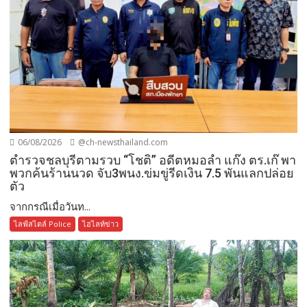
06/08/2026
@ch-newsthailand.com
ตำรวจชลบุรีตามรวบ “โชติ” อดีตหมอลำ แก๊ง ตร.เก๊ พา
พวกค้นร้านนวด จับ3พนง.ข่มขู่รีดเงิน 7.5 พันแลกปล่อย
ตัว
จากกรณีเมื่อวันท...
ไลฟ์สไตล์ Police
ไฮไลท์ข่าว