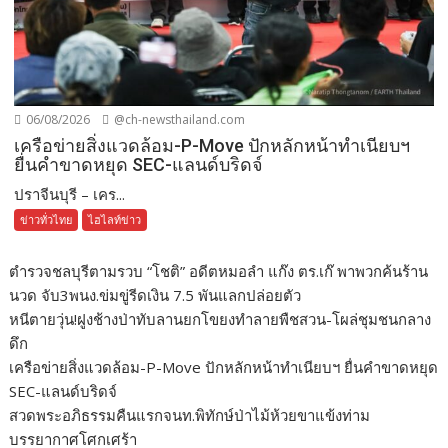
06/08/2026
@ch-newsthailand.com
เครือข่ายสิ่งแวดล้อม-P-Move ปักหลักหน้าทำเนียบฯ
ยื่นคำขาดหยุด SEC-แลนด์บริดจ์
ปราจีนบุรี – เคร...
ข่าวทั่วไทย
ไฮไลท์ข่าว
ตำรวจชลบุรีตามรวบ “โชติ” อดีตหมอลำ แก๊ง ตร.เก๊ พาพวกค้นร้าน
นวด จับ3พนง.ข่มขู่รีดเงิน 7.5 พันแลกปล่อยตัว
หนีตายวุ่น!ฝูงช้างป่าทับลานยกโขยงทำลายพืชสวน-โผล่ชุมชนกลาง
ดึก
เครือข่ายสิ่งแวดล้อม-P-Move ปักหลักหน้าทำเนียบฯ ยื่นคำขาดหยุด
SEC-แลนด์บริดจ์
สวดพระอภิธรรมคืนแรกจนท.พิทักษ์ป่าไม้ห้วยขาแข้งท่าม
บรรยากาศโศกเศร้า