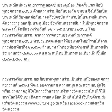
ประเพณีแห่พระคันธารราฐ ลอดซุ้มประตูเมือง เริ่มครั้งแรกเมื่อปี
พุทธศักราช ๒๔๖๕ ด้วยความร่วมมือกันของวัด ชุมชน จึงได้ถือเป็น
ประเพณีที่สืบทอดต่อกันมาจนถึงปัจจุบัน สำหรับปีนี้ประเพณีแห่พระ
คันธารราฐ ลอดซุ้มประตูเมือง จังหวัดนครราชสีมา ในปีพุทธศักราช
๒๕๖๘ นี้ จัดขึ้นระหว่างวันที่ ๑๒ – ๑๕ เมษายน ๒๕๖๘ โดย
กระทรวงวัฒนธรรม คาดว่าการจัดงานประเพณีสงกรานต์
พุทธศักราช ๒๕๖๘ ทั่วประเทศจะส่งผลให้ประเทศไทยมีรายได้จาก
การท่องเที่ยวถึง ๒๖,๕๐๐ ล้านบาท นักท่องเที่ยวต่างชาติเดินทางเข้า
ร่วมงานกว่า ๔๗๖,๐๐๐ คน และคนไทยเดินทางท่องเที่ยวเพิ่มขึ้นอีก
๔,๔๑๘,๕๐๐ คน
กระทรวงวัฒนธรรมขอเชิญชวนทุกท่านร่วมเป็นส่วนหนึ่งของเทศกาล
สงกรานต์ ๒๕๖๘ ที่จะมอบความสุข ความสนุก และความอบอุ่นใจ
พร้อมร่วมภาคภูมิใจในการรักษารากเหง้าทางวัฒนธรรมไทยไว้ให้
ชาวโลกได้ชื่นชม ติดตามรายละเอียดเพิ่มเติมได้ที่ เว็บไซต์กรมส่ง
เสริมวัฒนธรรม www.culture.go.th หรือ Facebook กรมส่งเสริม
วัฒนธรรม