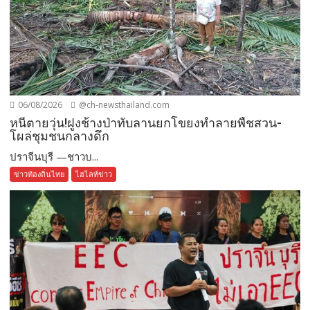
06/08/2026
@ch-newsthailand.com
หนีตายวุ่น!ฝูงช้างป่าทับลานยกโขยงทำลายพืชสวน-
โผล่ชุมชนกลางดึก
ปราจีนบุรี —ชาวบ...
ข่าวท้องถิ่นไทย
ไฮไลท์ข่าว