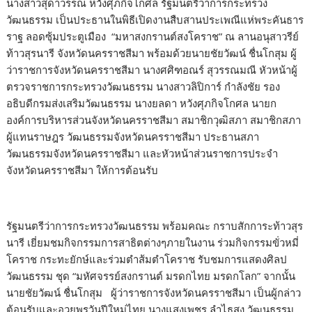
นางสาวสุดาวรรณ หวังศุภกิจโกศล รัฐมนตรีว่าการกระทรวง
วัฒนธรรม เป็นประธานในพิธีเปิดงานสืบสานประเพณีแห่พระคันธาร
ราฐ ลอดซุ้มประตูเมือง “มหาสงกรานต์สงโคราช” ณ ลานอนุสาวรีย์
ท้าวสุรนารี จังหวัดนครราชสีมา พร้อมด้วยนายชัยวัฒน์ ชื่นโกสุม ผู้
ว่าราชการจังหวัดนครราชสีมา นางศศิฑอณร์ สุวรรณมณี หัวหน้าผู้
ตรวจราชการกระทรวงวัฒนธรรม นางสาวลิปิการ์ กำลังชัย รอง
อธิบดีกรมส่งเสริมวัฒนธรรม นางยลดา หวังศุภกิจโกศล นายก
องค์การบริหารส่วนจังหวัดนครราชสีมา สมาชิกวุฒิสภา สมาชิกสภา
ผู้แทนราษฎร วัฒนธรรมจังหวัดนครราชสีมา ประธานสภา
วัฒนธรรมจังหวัดนครราชสีมา และหัวหน้าส่วนราชการประจำ
จังหวัดนครราชสีมา ให้การต้อนรับ
รัฐมนตรีว่าการกระทรวงวัฒนธรรม พร้อมคณะ กราบสักการะท้าวสุร
นารี เยี่ยมชมกิจกรรมการสาธิตต่างๆภายในงาน ร่วมกิจกรรมขั่วหมี่
โคราช กระทะยักษ์และร่วมตำส้มตำโคราช รับชมการแสดงศิลป
วัฒนธรรม ชุด “มหัศจรรย์สงกรานต์ มรดกไทย มรดกโลก” จากนั้น
นายชัยวัฒน์ ชื่นโกสุม ผู้ว่าราชการจังหวัดนครราชสีมา เป็นผู้กล่าว
ต้อนรับและอวยพรวันปีใหม่ไทย นางแสงเพชร ลําไธสง วัฒนธรรม