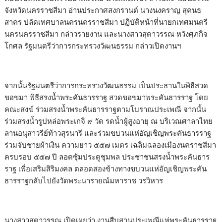
จังหวัดนครราชสีมา อ่านประกาศสงกรานต์ นางนงคราญ สุคนธ
สาคร ปลัดเทศบาลนครนครราชสีมา ปฏิบัติหน้าที่นายกเทศมนตรี
นครนครราชสีมา กล่าวรายงาน และนางสาวสุดาวรรณ หวังศุภกิจ
โกศล รัฐมนตรีว่าการกระทรวงวัฒนธรรม กล่าวเปิดงานฯ
จากนั้นรัฐมนตรีว่าการกระทรวงวัฒนธรรม เป็นประธานในพิธีสวด
ขอขมา พิธีสรงน้ำพระคันธารราฐ สวดขอขมาพระคันธารราฐ โดย
คณะสงฆ์ ร่วมสรงน้ำพระคันธารราฐตามโบราณประเพณี จากนั้น
ร่วมสรงน้ำรูปหล่อพระเกจิ ๙ วัด รดน้ำผู้สูงอายุ ณ บริเวณศาลาไทย
ลานอนุสาวรีย์ท้าวสุรนารี และร่วมขบวนแห่อัญเชิญพระคันธารราฐ
ร่วมจับชายผ้าเงิน ความยาว ๕๕๗ เมตร เฉลิมฉลองเมืองนคราชสีมา
ครบรอบ ๕๕๗ ปี ลอดซุ้มประตูชุมพล ประชาชนสรงน้ำพระคันธาร
ราฐ เพื่อเสริมสิริมงคล ตลอดสองข้างทางขบวนแห่อัญเชิญพระคัน
ธารราฐกลับไปยังวัดพระนารายณ์มหาราช วรวิหาร
นางสาวสุดาวรรณ เปิดเผยว่า งานสืบสานประเพณีแห่พระคันธารราฐ