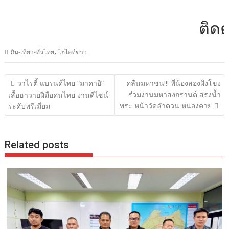
ติดต่อโ
,
กิน-เที่ยว-ทั่วไทย
ไฮไลท์ข่าว
แนะแนว
วาไรตี้ แบรนด์ไทย “มาคาอิ”
คลื่นมหาชน!!! พี่น้องสองฝั่งโขง
เรื่อง
ร่วมงานมหาสงกรานต์ สรงน้ำ
เสื้อฮาวายฝีมือคนไทย งานดีไซน์
พระ หน้าวัดลำดวน หนองคาย
ระดับพรีเมี่ยม
Related posts