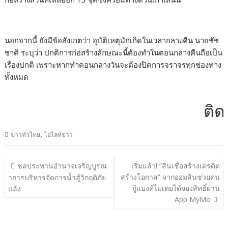
นอกจากนี้ ยังมีข้อสังเกตว่า อุบัติเหตุมักเกิดในเวลากลางคืน นายชัช
ชาติ ระบุว่า ปกติการก่อสร้างลักษณะนี้ต้องทำในตอนกลางคืนถือเป็น
เรื่องปกติ เพราะหากทำตอนกลางวันจะต้องปิดการจราจรทุกช่องทาง
ทั้งหมด
ติดต่อ
,
ข่าวทั่วไทย
ไฮไลท์ข่าว
แนะแนว
ชลประทานอำนาจเจริญบูรณ
เริ่มแล้ว! “สินเชื่อสร้างเครดิต
เรื่อง
สร้างโอกาส” จากออมสินช่วยคน
าการบริหารจัดการน้ำสู้วิกฤติภัย
กู้แบงค์ไม่เคยได้จองสิทธิ์ผ่าน
แล้ง
App MyMo