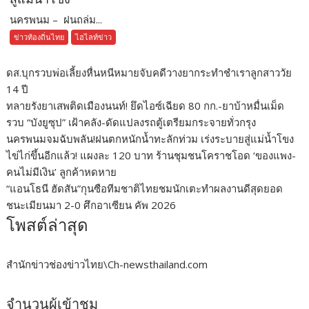
นครพนม – ฝนถล่ม...
ข่าวท้องถิ่นไทย
ไฮไลท์ข่าว
ดส.บุกรวบพ่อเลี้ยงหื่นหนีหมายจับคดีวางยากระทำชำเราลูกสาววัย
14 ปี
ทลายรังยาเสพติดเมืองนนท์! ยึดไอซ์เฉียด 80 กก.-ยาบ้าหมื่นเม็ด
รวบ “บังยูซุป” เฝ้าคลัง-ดัดแปลงรถตู้เตรียมกระจายทั่วกรุง
นครพนมจมฉับพลัน!ฝนตกหนักน้ำทะลักท่วม เร่งระบายสู่แม่น้ำโขง
ไข่ไก่ขึ้นอีกแล้ว! แผงละ 120 บาท ร้านชุมชนโคราชโอด ‘ของแพง-
คนไม่มีเงิน’ ลูกค้าหดหาย
“แอนโธนี ฮัดสัน”กุนซือทีมชาติไทยชมนักเตะทำผลงานดีสุดยอด
ชนะเมียนมา 2-0 ศึกอาเซียน คัพ 2026
โพสต์ล่าสุด
สำนักข่าวช่องข่าวไทย\Ch-newsthailand.com
จำนวนผู้เข้าชม