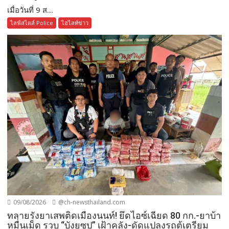
เมื่อวันที่ 9 ส....
ไลฟ์สไตล์ Police
ไฮไลท์ข่าว
09/08/2026
@ch-newsthailand.com
ทลายรังยาเสพติดเมืองนนท์! ยึดไอซ์เฉียด 80 กก.-ยาบ้า
หมื่นเม็ด รวบ “บังยูซุป” เฝ้าคลัง-ดัดแปลงรถตู้เตรียม