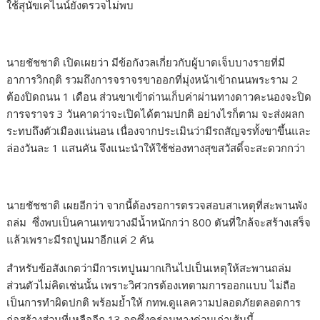
ใช้สุนัขเคไนน์ยังตรวจไม่พบ
นายชัชชาติ เปิดเผยว่า มีข้อกังวลเกี่ยวกับผู้บาดเจ็บบางรายที่มี
อาการวิกฤติ รวมถึงการจราจรขาออกที่มุ่งหน้าเข้าถนนพระราม 2
ต้องปิดถนน 1 เดือน ส่วนขาเข้าด่านเก็บค่าผ่านทางดาวคะนองจะปิด
การจราจร 3 วันคาดว่าจะเปิดได้ตามปกติ อย่างไรก็ตาม จะส่งผลก
ระทบถึงตัวเมืองแน่นอน เนื่องจากประเมินว่ามีรถสัญจรทั้งขาขึ้นและ
ล่องวันละ 1 แสนคัน จึงแนะนำให้ใช้ช่องทางสุขสวัสดิ์จะสะดวกกว่า
นายชัชชาติ เผยอีกว่า จากนี้ต้องรอการตรวจสอบสาเหตุที่สะพานพัง
ถล่ม ซึ่งพบเป็นคานเทขวางมีน้ำหนักกว่า 800 ตันที่ใกล้จะสร้างเสร็จ
แล้วเพราะมีรถปูนมาอีกแค่ 2 คัน
สำหรับข้อสังเกตว่ามีการเทปูนมากเกินไปเป็นเหตุให้สะพานถล่ม
ส่วนตัวไม่คิดเช่นนั้น เพราะวิศวกรต้องเทตามการออกแบบ ไม่ถือ
เป็นการทำผิดปกติ พร้อมย้ำให้ กทพ.ดูแลความปลอดภัยตลอดการ
ก่อสร้างส่วนที่เหลืออีก 13 จุดซึ่งคร่อมทางด่วนเก่าเส้นนี้