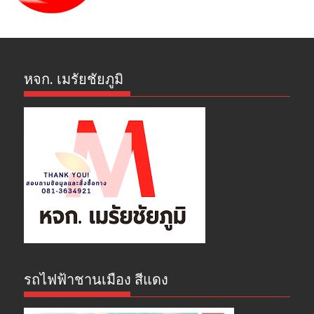
หจก. เมรัยชัยภูมิ
รถไฟฟ้าชานเมือง สีแดง