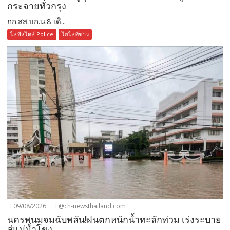
กระจายทั่วกรุง
กก.สส.บก.น.8 เดิ...
ไลฟ์สไตล์ Police
ไฮไลท์ข่าว
09/08/2026
@ch-newsthailand.com
นครพนมจมฉับพลัน!ฝนตกหนักน้ำทะลักท่วม เร่งระบาย
สู่แม่น้ำโขง