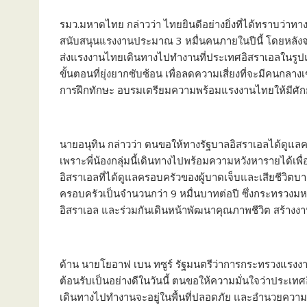
รมว.มหาดไทย กล่าวว่า ไทยยินดีอย่างยิ่งที่ได้ทราบว่า
สนับสนุนแรงงานประมาณ 3 หมื่นคนภายในปีนี้ โดยหลัง
ส่งแรงงานไทยเดินทางไปทำงานที่ประเทศอิสราเอลในรู
ขั้นตอนที่ยุ่งยากซับซ้อน เพื่อลดความเสี่ยงที่จะมี
การฝึกทักษะ อบรมเตรียมความพร้อมแรงงานไทยให้มีศั
นายอนุทิน กล่าวว่า ตนขอให้ทางรัฐบาลอิสราเอลได้ดูแล
เพราะพี่น้องกลุ่มนี้เดินทางไปพร้อมความหวังหารายได้เ
อิสราเอลที่ได้ดูแลครอบครัวของผู้บาดเจ็บและเสียชีวิต
ครอบครัวเป็นจำนวนกว่า 9 หมื่นบาทต่อปี ซึ่งกระทรวงม
อิสราเอล และร่วมกันเดินหน้าพัฒนาคุณภาพชีวิต สร้างงาน
ด้าน นายโยอาฟ เบน ทซูร์ รัฐมนตรีว่าการกระทรวงแรงง
ต้อนรับเป็นอย่างดีในวันนี้ ตนขอให้ความมั่นใจว่าประเท
เดินทางไปทำงานจะอยู่ในพื้นที่ปลอดภัย และอำนวยความสะ