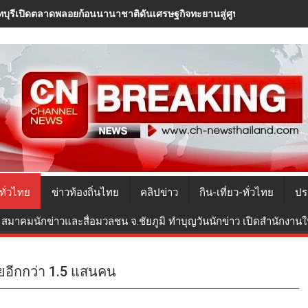
. ต้อนรับเที่ยวบินปฐมฤกษ์ TransNusa จาการ์ตา-สุวรรณภูมิ ดึงอินโดฯ ดัน
ทั่วไทย
ข่าวท้องถิ่นไทย
คลิปข่าว
กิน-เที่ยว-ทั่วไทย
ปร
สมาคมนักข่าวและสื่อมวลชน จ.ชัยภูมิ ทำบุญวันนักข่าว เปิดสำนักงานใหม
ยอีกกว่า 1.5 แสนคน