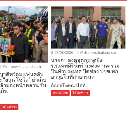
07/08/2026
@ch-newsthailand.com
นายกฯ ลงดูจุดกราดยิง
ร.ร.เทพศิรินทร์ สั่งตั้งด่านตรวจ
@ch-newsthailand.com
ปืนทั่วประเทศ ปิดช่อง ปชช.พก
 ญาติพร้อมแฟนคลับ
อาวุธในที่สาธารณะ
ง “ฮลุน โซโล่” ย่าเก็บ
่กล้ามองหน้าหลาน รับ
ติดต่อโฆษณาได้ที...
เกิน
ข่าวทั่วไทย
ไฮไลท์ข่าว
.
ไฮไลท์ข่าว