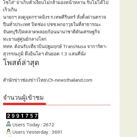
โซโล่” ย่าเก็บตัวเงียบไม่กล้ามองหน้าหลาน รับไม่ได้ไป
เร็วเกิน
นายกฯ ลงดูจุดกราดยิงร.ร.เทพศิรินทร์ สั่งตั้งด่านตรวจ
ปืนทั่วประเทศ ปิดช่อง ปชช.พกอาวุธในที่สาธารณะ
จันทบุรีเปิดตลาดพลอยก้อนนานาชาติดันเศรษฐกิจ
ทะยานสู่ศูนย์กลางโลก
ททท. ต้อนรับเที่ยวบินปฐมฤกษ์ TransNusa จาการ์ตา-
สุวรรณภูมิ ดึงอินโดฯ ดันยอด 1.3 แสนที่นั่ง
โพสต์ล่าสุด
สำนักข่าวช่องข่าวไทย\Ch-newsthailand.com
จำนวนผู้เข้าชม
Users Today : 2672
Users Yesterday : 3691