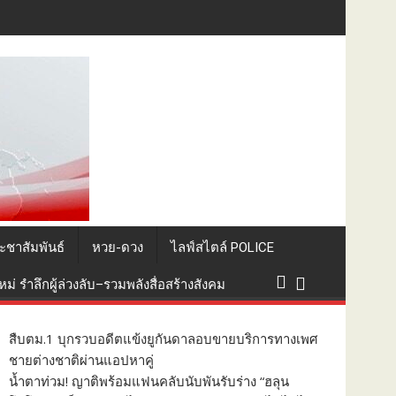
ยอด 1.3 แสนที่นั่ง
ะชาสัมพันธ์
หวย-ดวง
ไลฟ์สไตล์ POLICE
่ รำลึกผู้ล่วงลับ–รวมพลังสื่อสร้างสังคม
สืบตม.1 บุกรวบอดีตแข้งยูกันดาลอบขายบริการทางเพศ
ชายต่างชาติผ่านแอปหาคู่
น้ำตาท่วม! ญาติพร้อมแฟนคลับนับพันรับร่าง “ฮลุน