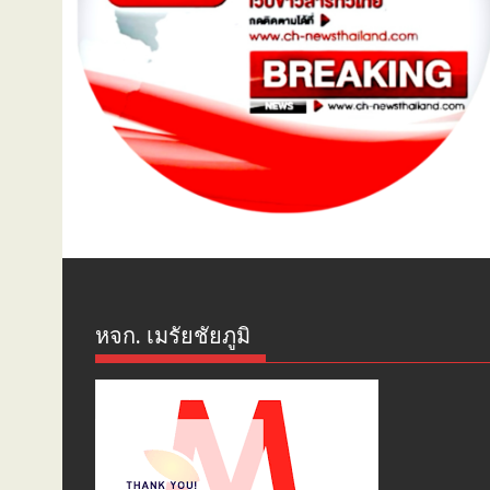
หจก. เมรัยชัยภูมิ