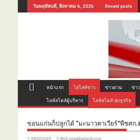
Skip
วันพฤหัสบดี, สิงหาคม 6, 2026
Recent posts
to
content
หน้าแรก
ไฮไลท์ข่าว
ข่าวด่วน
ข่าว
ไลฟ์สไตล์ผู้บริหาร
ไลฟ์สไตล์ นักธุรกิจ
ขอนแก่นก็ปลูกได้ “มะนาวคาเวียร์”พืชศก.
09/02/2025
@ch-newsthailand.com