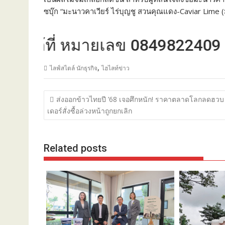
ซบุ๊ก “มะนาวคาเวียร์ ไร่บุญชู สวนคุณแดง-Caviar Lime
้ที่ หมายเลข 0849822409
,
ไลฟ์สไตล์ นักธุรกิจ
ไฮไลท์ข่าว
แนะแนว
ส่งออกข้าวไทยปี ’68 เจอศึกหนัก! ราคาตลาดโลกลดฮวบ
เรื่อง
เดอร์สั่งซื้อล่วงหน้าถูกยกเลิก
Related posts