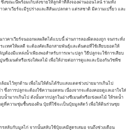
่งขณะนี้พร้อมเก็บส่งขายให้ลูกค้าที่สั่งจองผ่านออนไลน์ รวมทั้ง
าวคาเวียร์จะมีรูปร่างและสีสันแปลกตา แต่รสชาติ มีความเปรี้ยว และ
ะนาวคาเวียร์จนออกผลผลิตได้แบบนี้ ผ่านการลองผิดลองถูก จนกระทั่ง
ระเทศให้ผลดี จะต้องคัดเลือกสายพันธุ์และต้นตอที่ใช้เสียบยอดให้
ัญต้องมีแหล่งน้ำเพียงพอสำหรับการเพาะปลูก วิธีปลูกจะใช้การเสียบ
งปูนซีเมนต์หรือเข่งใส่ผลไม้ เพื่อให้ง่ายต่อการดูแลและป้องกันวัชพืช
้อมไว้ทุกด้าน เพื่อไม่ให้ต้นได้รับแสงแดดช่วงบ่ายมากเกินไป
ช้า ซึ่งการปลูกจะต้องใช้ความอดทน เนื่องจากจะต้องคอยดูแลเอาใจใส่
อบน้ำมากเกินไป ดังนั้นหากปลูกในอ่างซีเมนต์หรือเข่งผลไม้ ให้รดน้ำ
่ความชุ่มชื้นของดิน ปุ๋ยที่ใช้จะเป็นปุ๋ยมูลสัตว์ เพื่อให้ดินร่วนซุย
กรสลับกับมูลไก่ จากนั้นสลับใช้ปุ๋ยเคมีสูตรเสมอ จนถึงช่วงเดือน