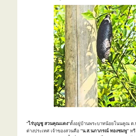
“ไร่บุญชู สวนคุณแดง”
ตั้งอยู่บ้านพระบาทน้อยโนนคูณ ต.น
ต่างประเทศ เจ้าของสวนคือ
“น.ส.นภาภรณ์ ทองชมพู”
หร