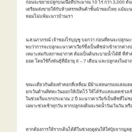
ก่อนจะขยายปลูกบนเนื้อที่ประมาณ 10 ไร่ กว่า 3,000 ต้น ซึ
เตรียมส่งขายให้กับห้างสรรพสินค้าชั้นนำของไทย แม้มะน
หอมไม่แพ้มะนาวบ้านเรา
น.ส.นภาภรณ์ เจ้าของไร่บุญชู บอกว่า ก่อนที่ตนจะปลูกม
พบว่าการจะปลูกมะนาวคาเวียร์ซึ่งเป็นพืชนำเข้าจากต่างป
เหมาะสมกับสภาพอากาศ ต้องเป็นดินระบายน้ำได้ดี ที่สำค
ยอด โดยใช้กิ่งพันธุ์ที่มีอายุ 6 – 7 เดือน และปลูกลงในอ่า
ขณะเดียวกันต้องทำคอกสี่เหลี่ยม มีผ้าแสลนกรองแสงแดดล
ยกเว้นด้านทิศตะวันออกให้เปิดไว้ ให้ได้รับแสงแดดช่วงเ
ในช่วงเริ่มแรกประมาณ 2 ปี มะนาวคาเวียร์เป็นพืชที่ไม่ช
เฉพาะช่วงเช้าทุกวัน หากปลูกลงดินจะรดน้ำวันเว้นวัน หรือดูที
หากต้องการให้รากเดินได้ดีในช่วงฤดูฝนให้ใส่ปุ๋ยจากมูลสุ