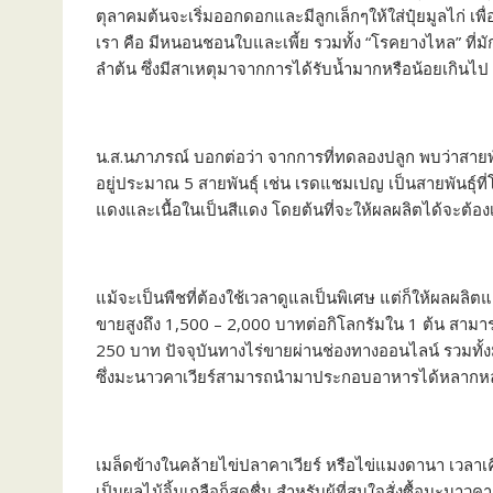
ตุลาคมต้นจะเริ่มออกดอกและมีลูกเล็กๆให้ใส่ปุ๋ยมูลไก่ เพื
เรา คือ มีหนอนชอนใบและเพี้ย รวมทั้ง “โรคยางไหล” ที่
ลำต้น ซึ่งมีสาเหตุมาจากการได้รับน้ำมากหรือน้อยเกินไป ซึ
น.ส.นภาภรณ์ บอกต่อว่า จากการที่ทดลองปลูก พบว่าสายพั
อยู่ประมาณ 5 สายพันธุ์ เช่น เรดแชมเปญ เป็นสายพันธุ์ที่โ
แดงและเนื้อในเป็นสีแดง โดยต้นที่จะให้ผลผลิตได้จะต้องเ
แม้จะเป็นพืชที่ต้องใช้เวลาดูแลเป็นพิเศษ แต่ก็ให้ผลผลิ
ขายสูงถึง 1,500 – 2,000 บาทต่อกิโลกรัมใน 1 ต้น สามา
250 บาท ปัจจุบันทางไร่ขายผ่านช่องทางออนไลน์ รวมทั
ซึ่งมะนาวคาเวียร์สามารถนำมาประกอบอาหารได้หลากห
เมล็ดข้างในคล้ายไข่ปลาคาเวียร์ หรือไข่แมงดานา เวลา
เป็นผลไม้จิ้มเกลือก็สดชื่น สำหรับผู้ที่สนใจสั่งซื้อมะนา