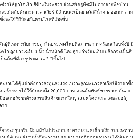
่อช่วยให้ลูกโตเร็ว สีข้างในจะสวย ส่วนศรัตรูพืชมีไม่ต่างจากพืชบ้าน
มักจะเกิดกับต้นมะนาวคาเวียร์ มีลักษณะเป็นยางใสสีน้ำตาลออกมาตาม
่งจะใช้วีธีป้องกันตามโรคที่เกิดขึ้น
นธุ์ที่เหมาะกับการปลูกในประเทศไทยที่สภาพอากาศร้อนเกือบทั้งปี มี
ตไว ลูกยาวเฉลี่ย 3 นิ้ว น้ำหนักดี โดยลูกแก่พร้อมเก็บเปลือกจะเป็นสี
ป็นต้นที่มีอายุประมาณ 3 ปีขึ้นไป
ตและรายได้คุ้มค่าต่อการลงทุนลงแรง เพราะลูกมะนาวคาเวียร์มีราคาซื้อ
รถสร้างรายได้ให้กับตนถึง 20,000 บาท ส่วนต้นพันธุ์ขายราคาต้นละ
้งมีออเดอร์จากห้างสรรพสินค้าขนาดใหญ่ (แมคโคร และ เดอะมอล์)
ลาย
เคี้ยวจะกรุบกริบ นิยมนำไปประกอบอาหาร เช่น สเต็ก หรือ รับประทาน
วคาเวียร์ ต้นพันธุ์รวมทั้งศึกษาการปลูก สามารถติดต่อสอบถามได้ที่เพจเฟ