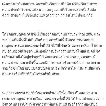
เดินทางมาสัมผัสความหนาวเย็นกันอย่างคึกคัก พร้อมกับเก็บภาพ
ความประทับใจของแปลงดอกเบญจมาศที่เริ่มบานสะพรั่ง สัมผัส
ความสวยงามในช่วงเดือนแห่งความรัก วาเลนไทน์ ที่จะมาถึง
โดยดอกเบญจมาศช่วงนี้ เริ่มออกดอกบานแล้วประมาณ 20% และ
จะบานเต็มพื้นที่ไม่เกินวันที่ 8 กุมภาพันธ์นี้ ต้อนรับงานเทศกาล
เบญจมาศในมาสหมอกครั้งที่ 23 ซึ่งปีนี้ จังหวัดนครราชสีมา ได้ร่วม
กับ อำเภอวังน้ำเขียว และองค์การบริหารส่วนตำบลไทยสามัคคี จัด
เตรียมงานยิ่งใหญ่กว่าทุกปี โดยเฉพาะแปลงดอกเบญจมาศจะมี
ความสวยงามมากยิ่งขึ้น และมีการตกแต่งซุ้มทางเข้าอย่างสวยงาม
รวมถึง ซุ้มโดยรอบแปลงเบญจมาศ จะมีการนำไฟ แสง สี เสียง มา
ตกแต่ง เพื่อสร้างสีสันในช่วงค่ำคืนด้วย
นายธรรมธรรศ ทองสำโรง นายอำเภอวังน้ำเขียว เปิดเผยว่า งาน
เทศกาลเบญจมาศบานในม่านหมอก ครั้งที่ 23 ได้รับงบประมาณจาก
จังหวัดนครราชสีมา มาจัดงานเพื่อกระตุ้นเศรษฐกิจการท่องเที่ยว