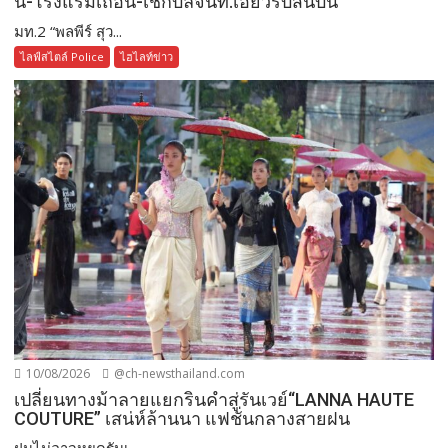
นี-โรงแรมเถื่อน-เช็กบิลจนท.เอี่ยวรับสินบน
มท.2 “พลพีร์ สุว...
ไลฟ์สไตล์ Police
ไฮไลท์ข่าว
10/08/2026
@ch-newsthailand.com
เปลี่ยนทางม้าลายแยกรินคำสู่รันเวย์“LANNA HAUTE
COUTURE” เสน่ห์ล้านนา แฟชั่นกลางสายฝน