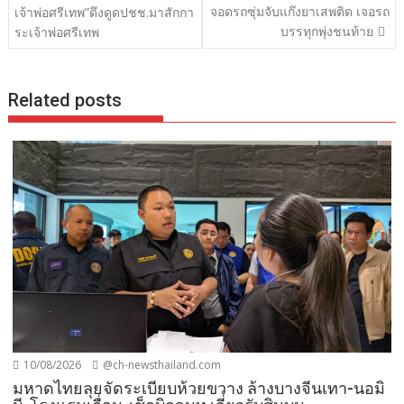
เรื่อง
จอดรถซุ่มจับแก๊งยาเสพติด เจอรถ
เจ้าพ่อศรีเทพ”ดึงดูดปชช.มาสักกา
บรรทุกพุ่งชนท้าย
ระเจ้าพ่อศรีเทพ
Related posts
10/08/2026
@ch-newsthailand.com
มหาดไทยลุยจัดระเบียบห้วยขวาง ล้างบางจีนเทา-นอมิ