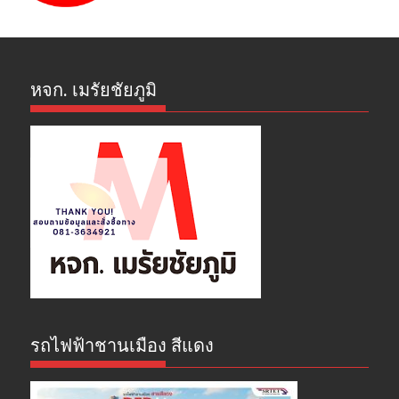
หจก. เมรัยชัยภูมิ
รถไฟฟ้าชานเมือง สีแดง