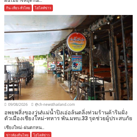
ฝนไม่อาจหยุดรันเ...
กิน-เที่ยว-ทั่วไทย
ไฮไลท์ข่าว
09/08/2026
@ch-newsthailand.com
อพยพสิ่งของวุ่น!แม่น้ำปิงเอ่อล้นตลิ่งท่วมร้านค้าริมฝั่ง
ตัวเมืองเชียงใหม่-ทหาร พัน.มทบ.33 รุดช่วยผู้ประสบภัย
เชียงใหม่-ฝนตกหน...
ข่าวท้องถิ่นไทย
ไฮไลท์ข่าว