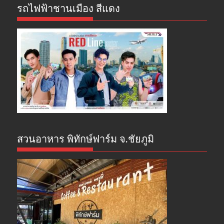
รถไฟฟ้าชานเมือง สีแดง
สวนอาหาร พิทักษ์ฟาร์ม จ.ชัยภูมิ