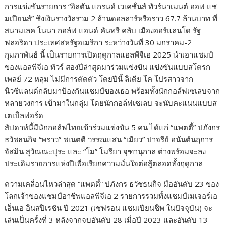
การแข่งขันรายการ “ฮิลตัน แกรนด์ เวเคชั่นส์ ทัวร์นาเมนต์ ออฟ แช
มเปียนส์” ชิงเงินรางวัลรวม 2 ล้านดอลลาร์หรือราว 67.7 ล้านบาท ที่
สนามเลค โนนา กอล์ฟ แอนด์ คันทรี คลับ เมืองออร์แลนโด รัฐ
ฟลอริดา ประเทศสหรัฐอเมริกา ระหว่างวันที่ 30 มกราคม-2
กุมภาพันธ์ นี้ เป็นรายการเปิดฤดูกาลแอลพีจีเอ 2025 นำเอาแชมป์
ของแอลพีจีเอ ทัวร์ สองปีล่าสุดมาร่วมแข่งขัน แข่งขันแบบสโตรก
เพลย์ 72 หลุม ไม่มีการตัดตัว โดยปีนี้ ลิเดีย โค โปรสาวจาก
นิวซีแลนด์กลับมาป้องกันแชมป์ของเธอ พร้อมทั้งนักกอล์ฟเซเลบจาก
หลายวงการ เข้ามาในกลุ่ม โดยนักกอล์ฟเซเลบ จะนับคะแนนแบบส
เตเบิลฟอร์ด
สัปดาห์นี้มีนักกอล์ฟไทยเข้าร่วมแข่งขัน 5 คน ได้แก่ “แพตตี้” ปภังกร
ธวัชธนกิจ “พราว” ชเนตตี วรรณแสน “เมียว” ปาจรีย์ อนันต์นฤการ
จัสมิน สุวัณณะปุระ และ “โม” โมรียา จุฑานุกาล ต่างพร้อมจะลง
ประเดิมรายการแห่งปีเพื่อเรียกความมั่นใจต่อสู้ตลอดทั้งฤดูกาล
ความเคลื่อนไหวล่าสุด “แพตตี้” ปภังกร ธวัชธนกิจ มืออันดับ 23 ของ
โลกเจ้าของแชมป์อาชีพแอลพีจีเอ 2 รายการรวมทั้งแชมป์เมเจอร์เอ
เอ็นเอ อินสปิเรชัน ปี 2021 (เชฟรอน แชมเปียนชิพ ในปัจจุบัน) จะ
เล่นเป็นครั้งที่ 3 หลังจากจบอันดับ 28 เมื่อปี 2023 และอันดับ 13