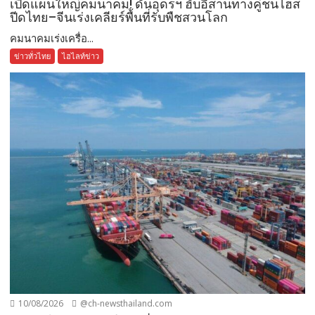
เปิดแผนใหญ่คมนาคม! ดันอุดรฯ ฮับอีสานทางคู่ชนไฮส
ปีดไทย–จีนเร่งเคลียร์พื้นที่รับพืชสวนโลก
คมนาคมเร่งเครื่อ...
ข่าวทั่วไทย
ไฮไลท์ข่าว
10/08/2026
@ch-newsthailand.com