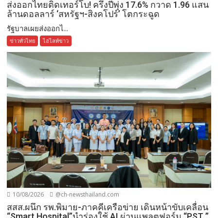
ส่งออกไทยติดเทอร์โบ! ครึ่งปีพุ่ง 17.6% กวาด 1.96 แสน
ล้านดอลลาร์ ‘สหรัฐฯ-สิงคโปร์’ โตกระฉูด
รัฐบาลเผยส่งออกไ...
ข่าวทั่วไทย
ไฮไลท์ข่าว
10/08/2026
@ch-newsthailand.com
สสส.ผนึก รพ.พิมาย-ภาคคีเครือข่าย เดินหน้าขับเคลื่อน
“Smart Hospital”นำร่องใช้ AI ผ่านแพลตฟอร์ม “PST ”