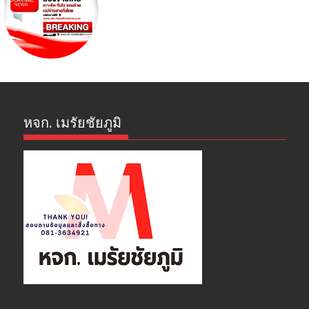
หจก. เมรัยชัยภูมิ