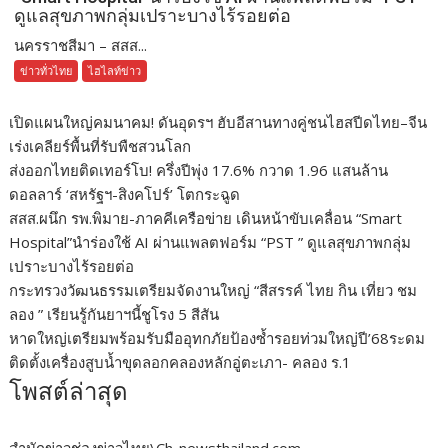
ดูแลสุขภาพกลุ่มเปราะบางไร้รอยต่อ
นครราชสีมา – สสส...
ข่าวทั่วไทย
ไฮไลท์ข่าว
เปิดแผนใหญ่คมนาคม! ดันอุดรฯ ฮับอีสานทางคู่ชนไฮสปีดไทย–จีน
เร่งเคลียร์พื้นที่รับพืชสวนโลก
ส่งออกไทยติดเทอร์โบ! ครึ่งปีพุ่ง 17.6% กวาด 1.96 แสนล้าน
ดอลลาร์ ‘สหรัฐฯ-สิงคโปร์’ โตกระฉูด
สสส.ผนึก รพ.พิมาย-ภาคคีเครือข่าย เดินหน้าขับเคลื่อน “Smart
Hospital”นำร่องใช้ AI ผ่านแพลตฟอร์ม “PST ” ดูแลสุขภาพกลุ่ม
เปราะบางไร้รอยต่อ
กระทรวงวัฒนธรรมเตรียมจัดงานใหญ่ “สีสรรค์ ไทย กิน เที่ยว ชม
ลอง ” เรียนรู้กันยาฯนี้ชูโรง 5 สีสัน
หาดใหญ่เตรียมพร้อมรับมืออุทกภัยป้องซ้ำรอยท่วมใหญ่ปี’68ระดม
ติดตั้งเครื่องสูบน้ำขุดลอกคลองหลักอู่ตะเภา- คลอง ร.1
โพสต์ล่าสุด
สำนักข่าวช่องข่าวไทย\Ch-newsthailand.com