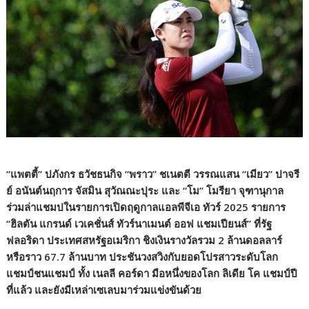
“แพตตี้” ปภังกร ธวัชธนกิจ “พราว” ชเนตตี วรรณแสน “เมียว” ปาจรี
ย์ อนันต์นฤการ จัสมิน สุวัณณะปุระ และ “โม” โมรียา จุฑานุกาล
ร่วมล่าแชมปในรายการเปิดฤดูกาลแอลพีจีเอ ทัวร์ 2025 รายการ
“ฮิลตัน แกรนด์ เวเคชั่นส์ ทัวร์นาเมนต์ ออฟ แชมเปียนส์” ที่รัฐ
ฟลอริดา ประเทศสหรัฐอเมริกา ชิงเงินรางวัลรวม 2 ล้านดอลลาร์
หรือราว 67.7 ล้านบาท ประชันวงสวิงกับยอดโปรสาวระดับโลก
แชมป์ชนแชมป์ ทั้ง เนลลี คอร์ดา มือหนึ่งของโลก ลิเดีย โค แชมป์ปี
ที่แล้ว และยังมีเหล่าเซเลบมาร่วมแข่งขันด้วย