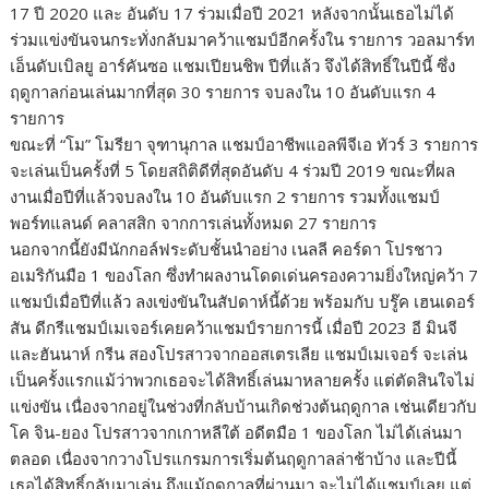
17 ปี 2020 และ อันดับ 17 ร่วมเมื่อปี 2021 หลังจากนั้นเธอไม่ได้
ร่วมแข่งขันจนกระทั่งกลับมาคว้าแชมป์อีกครั้งใน รายการ วอลมาร์ท
เอ็นดับเบิลยู อาร์คันซอ แชมเปียนชิพ ปีที่แล้ว จึงได้สิทธิ์ในปีนี้ ซึ่ง
ฤดูกาลก่อนเล่นมากที่สุด 30 รายการ จบลงใน 10 อันดับแรก 4
รายการ
ขณะที่ “โม” โมรียา จุฑานุกาล แชมป์อาชีพแอลพีจีเอ ทัวร์ 3 รายการ
จะเล่นเป็นครั้งที่ 5 โดยสถิติดีที่สุดอันดับ 4 ร่วมปี 2019 ขณะที่ผล
งานเมื่อปีที่แล้วจบลงใน 10 อันดับแรก 2 รายการ รวมทั้งแชมป์
พอร์ทแลนด์ คลาสสิก จากการเล่นทั้งหมด 27 รายการ
นอกจากนี้ยังมีนักกอล์ฟระดับชั้นนำอย่าง เนลลี คอร์ดา โปรชาว
อเมริกันมือ 1 ของโลก ซึ่งทำผลงานโดดเด่นครองความยิ่งใหญ่คว้า 7
แชมป์เมื่อปีที่แล้ว ลงเข่งขันในสัปดาห์นี้ด้วย พร้อมกับ บรู๊ค เฮนเดอร์
สัน ดีกรีแชมป์เมเจอร์เคยคว้าแชมป์รายการนี้ เมื่อปี 2023 อี มินจี
และฮันนาห์ กรีน สองโปรสาวจากออสเตรเลีย แชมป์เมเจอร์ จะเล่น
เป็นครั้งแรกแม้ว่าพวกเธอจะได้สิทธิ์เล่นมาหลายครั้ง แต่ตัดสินใจไม่
แข่งขัน เนื่องจากอยู่ในช่วงที่กลับบ้านเกิดช่วงต้นฤดูกาล เช่นเดียวกับ
โค จิน-ยอง โปรสาวจากเกาหลีใต้ อดีตมือ 1 ของโลก ไม่ได้เล่นมา
ตลอด เนื่องจากวางโปรแกรมการเริ่มต้นฤดูกาลล่าช้าบ้าง และปีนี้
เธอได้สิทธิ์กลับมาเล่น ถึงแม้ฤดูกาลที่ผ่านมา จะไม่ได้แชมป์เลย แต่