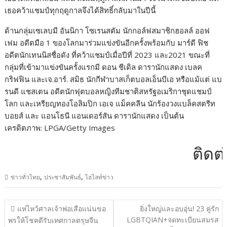
เธอคว้าแชมป์ทุกฤดูกาลจึงได้สิทธิ์กลับมาในปีนี้
ด้านกลุ่มเซเลบมี อันนิกา โซเรนสตัม นักกอล์ฟสมาชิกฮอลล์ ออฟ
เฟม อดีตมือ 1 ของโลกมาร่วมแข่งขันอีกครั้งพร้อมกับ มาร์ดี ฟิช
อดีตนักเทนนิสชื่อดัง ที่คว้าแชมป์เมื่อปีที่ 2023 และ2021 ขณะที่
กลุ่มที่เข้ามาแข่งขันครั้งแรกมี ดอน ชีเดิล ดารานักแสดง เบลค
กริฟฟิน และเจ.อาร์. สมิธ นักกีฬาบาสเก็ตบอลเอ็นบีเอ หรือแม้แต่ แบ
รนดี แชสเตน อดีตนักฟุตบอลหญิงทีมชาติสหรัฐอเมริกาชุดแชมป์
โลก และเหรียญทองโอลิมปิก เอเจ แม็คคลีน นักร้องวงแบล็คสตรีท
บอยส์ และ แอนโธนี แอนเดอร์สัน ดารานักแสดง เป็นต้น
เครดิตภาพ: LPGA/Getty Images
ติดต่อโ
,
,
ข่าวทั่วไทย
ประชาสัมพันธ์
ไฮไลท์ข่าว
แนะแนว
แห่ไหว้ศาลเจ้าพ่อเสือแน่นขอ
ยิ่งใหญ่และอบอุ่น! 23 คู่รัก
เรื่อง
LGBTQIAN+จดทะเบียนสมรส
พรให้โชคดีรับเทศกาลตรุษจีน