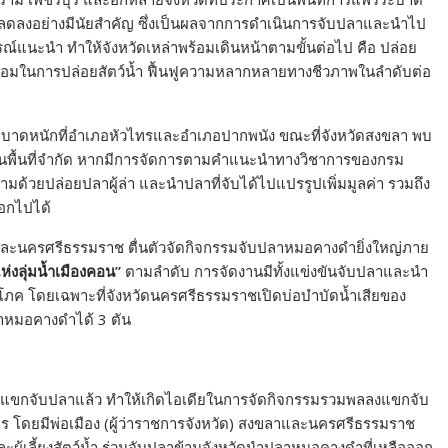
ดลงอย่างมีนัยสำคัญ ซึ่งเป็นผลจากการดำเนินการจับปลาและนำไป
์แนะนำ ทำให้จังหวัดเหล่าพร้อมเดินหน้าตามขั้นต่อไป คือ ปล่อย
ร้อมในการปล่อยสัตว์น้ำ ฟื้นฟูความหลากหลายทางชีวภาพในลำดับต่อ
บาดหนักที่อำเภอหัวไทรและอำเภอปากพนัง ขณะที่จังหวัดสงขลา พบ
ู่ในพื้นที่จำกัด หากมีการจัดการตามคำแนะนำทางวิชาการของกรม
 ตามด้วยปล่อยปลาผู้ล่า และนำปลาที่จับได้ไปแปรรูปเพิ่มมูลค่า รวมถึง
อกไปได้
าและนครศรีธรรมราช ตื่นตัวจัดกิจกรรมจับปลาหมอคางดำยิ่งใหญ่ภาย
่งลุ่มน้ำเมืองคอน”
ตามลำดับ การจัดงานมีทั้งแข่งขันจับปลาและนำ
บริโภค โดยเฉพาะที่จังหวัดนครศรีธรรมราชเปิดบ่อบำบัดน้ำเสียของ
ปลาหมอคางดำได้ 3 ตัน
นลงแขกจับปลาแล้ว ทำให้เกิดไอเดียในการจัดกิจกรรมรวมพลลงแขกจับ
ตร โดยมีพ่อเมือง (ผู้ว่าราชการจังหวัด) สงขลาและนครศรีธรรมราช
ะผู้เลี้ยงสัตว์น้ำ ร่วมจับปลาข้ามจังหวัดนำปลาหมอคางดำที่เหลือออก