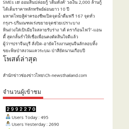
SMEs เฮ! ออมสินปล่อยกู้ ‘เติมตังค์’ วงเงิน 2,000 ล้านกู้
ได้เต็มราคาหลักทรัพย์ผ่อนยาว 10 ปี
มหาดไทยสู้ค่าครองชีพเปิดจุดน้ำดื่มฟรี 167 จุดทั่ว
กรุงฯ-ปริมณฑลเร่งขยายจุดช่วยเปราะบาง
หินถ่วงใส่เป้!เมียใจสลายรับร่าง “เต้ ดราก้อนไฟว์”-แอน
ดี้ สุดกลั้นร่ำให้เชื่อเพื่อนคงตัดสินใจดีแล้ว
ผู้ว่าฯปราจีนบุรี สั่งปิด-อายัดโรงงานทุนจีนลักลอบทิ้ง
ขยะพิษป่าสงวนแควระบม-ป่าสียัดนานเกือบปี
โพสต์ล่าสุด
สำนักข่าวช่องข่าวไทย\Ch-newsthailand.com
จำนวนผู้เข้าชม
Users Today : 495
Users Yesterday : 2690