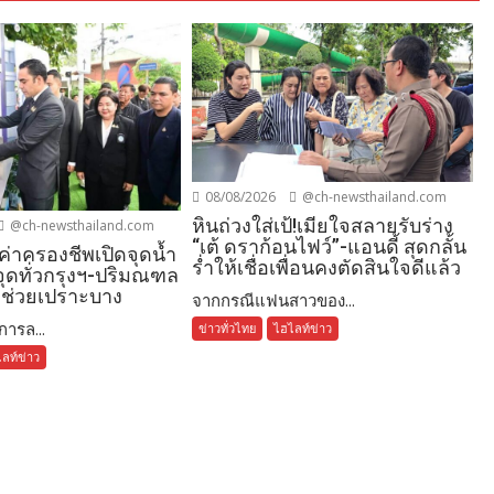
08/08/2026
@ch-newsthailand.com
หินถ่วงใส่เป้!เมียใจสลายรับร่าง
@ch-newsthailand.com
“เต้ ดราก้อนไฟว์”-แอนดี้ สุดกลั้น
ค่าครองชีพเปิดจุดน้ำ
ร่ำให้เชื่อเพื่อนคงตัดสินใจดีแล้ว
 จุดทั่วกรุงฯ-ปริมณฑล
ดช่วยเปราะบาง
จากกรณีแฟนสาวของ...
ารล...
ข่าวทั่วไทย
ไฮไลท์ข่าว
ลท์ข่าว