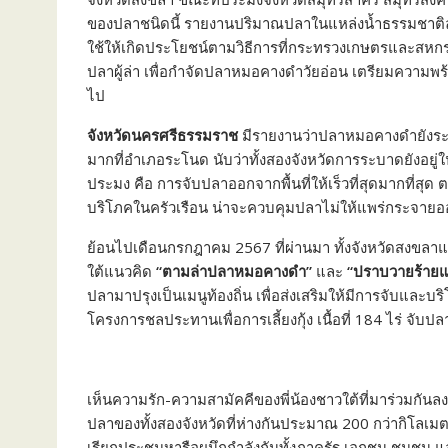
ของปลาชนิดนี้ รายงานปริมาณปลาในแหล่งน้ำธรรมชาติล
ใช้ให้เกิดประโยชน์ตามวิธีการที่กระทรวงเกษตรและสหกรณ
ปลาผู้ล่า เพื่อกำจัดปลาหมอคางดำวัยอ่อน เตรียมความพ
ไป
จังหวัดนครศรีธรรมราช
มีรายงานว่าปลาหมอคางดำยังระ
มากที่อำเภอระโนด นับว่าทั้งสองจังหวัดการระบาดยังอย
ประมง คือ การจับปลาออกจากพื้นที่ให้เร็วที่สุดมากที่สุด
บริโภคในครัวเรือน น่าจะควบคุมปลาไม่ให้แพร่กระจายอ
ย้อนไปเดือนกรกฎาคม 2567 ที่ผ่านมา ทั้งจังหวัดสงขล
ใต้แนวคิด
“ตามล่าปลาหมอคางดำ”
และ
“ปราบวายร้ายแห
ปลามาปรุงเป็นเมนูท้องถิ่น เพื่อส่งเสริมให้มีการจับและ
โครงการชลประทานเพื่อการเลี้ยงกุ้ง เนื้อที่ 184 ไร่ จับ
เห็นความรัก-ความสามัคคีของพี่น้องชาวใต้ที่มาร่วมกั
ปลาของทั้งสองจังหวัดที่ห่างกันประมาณ 200 กว่ากิโลเม
เรียกประชุมหารือผนึกกำลังกันทั้งภาครัฐ เอกชน ชุมชน แล