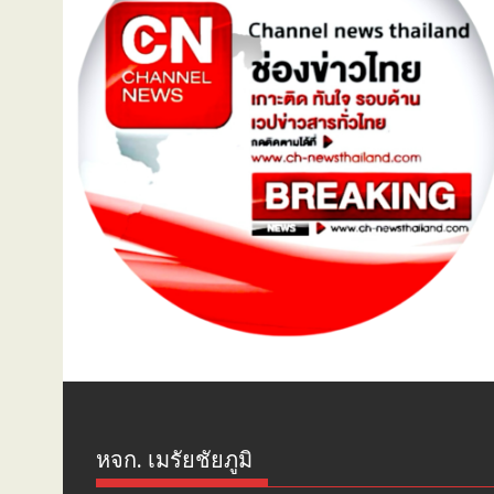
หจก. เมรัยชัยภูมิ