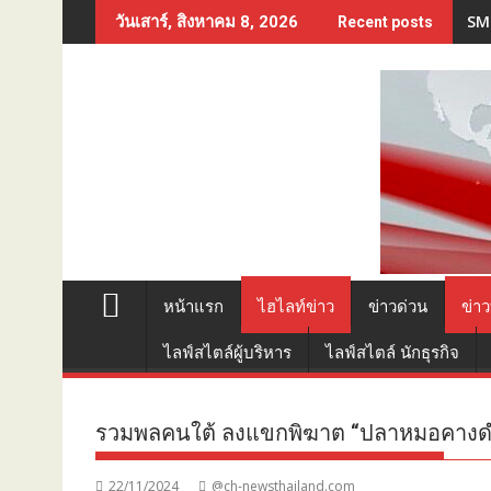
Skip
SME
วันเสาร์, สิงหาคม 8, 2026
Recent posts
to
content
หน้าแรก
ไฮไลท์ข่าว
ข่าวด่วน
ข่าว
ไลฟ์สไตล์ผู้บริหาร
ไลฟ์สไตล์ นักธุรกิจ
รวมพลคนใต้ ลงแขกพิฆาต “ปลาหมอคางด
22/11/2024
@ch-newsthailand.com