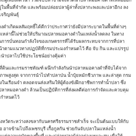
ยู่ในพื้นที่จำกัด และพร้อมปล่อยปลาผู้ล่าทั้งปลากะพงและปลาอีกง ลง
จริญพันธุ์
ำเกิดผลสัมฤทธิ์ได้ดีกว่าประกาศว่ายังมีปลาระบาดในพื้นที่ต่างๆ
การเหล่านี้ไม่ช่วยให้ปริมาณปลาหมอคางดำในแหล่งน้ำลดลง ในทาง
ป็นการบั่นทอนกำลังใจของเกษตรกรที่ได้รับผลกระทบจากการที่ปลา
หน้าตามแนวทางปฏบัติที่กรมประมงกำหนดไว้ คือ จับ กิน และแปรรูป
ละนำปลาไปใช้ประโยชน์อย่างคุ้มค่า
ที่ดินและกรมราชทัณฑ์ ผนึกกำลังกันนำปลาหมอคางดำที่จับได้จาก
ภาพสูงสุด จากการนำไปทำปลาป่น น้ำปุ๋ยหมักชีวภาพ และล่าสุด กรม
เรือนจำ ตลอดจนส่งเสริมให้ผู้ต้องขังฝึกอาชีพการทำน้ำปลา ซึ่ง
าหมอคางดำ ล้วนเป็นปฏิบัติการที่ส่งผลดีต่อการกำจัดและควบคุม
าลกำหนดไว้
งหวัดระหว่างสงขลากับนครศรีธรรมราชสำเร็จ จะเป็นต้นแบบให้กับ
อ อาจข้ามไปถึงเพชรบุรี เกื้อกูลกัน ช่วยกันจับปลาในแหล่งน้ำ
่ความถนัดของพื้นที่ และปล่อยปลาผู้ล่าอย่างเหมาะสม เพื่อให้