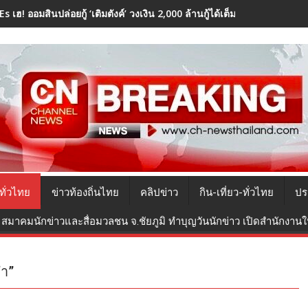
s เฮ! ออมสินปล่อยกู้ ‘เติมตังค์’ วงเงิน 2,000 ล้านกู้ได้เต็มราคาหลักทรัพย์ผ
ทั่วไทย
ข่าวท้องถิ่นไทย
คลิปข่าว
กิน-เที่ยว-ทั่วไทย
ปร
สมาคมนักข่าวและสื่อมวลชน จ.ชัยภูมิ ทำบุญวันนักข่าว เปิดสำนักงานใหม
ำ”