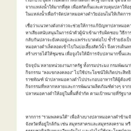
จากแหล่งน้ำให้มากที่สุด เพื่อสกัดกั้นและควบคุมปลาให้อ
ในแหล่งน้ำเพื่อกำจัดปลาหมอคางดำวัยอ่อนไม่ให้เกิดการเ
เชื่อว่าแนวทางดังกล่าวจะช่วยให้การแก้ปัญหาปลาหมอคางด
หาเสียงสนับสนุนในการนำตัวผู้นำเข้ามารับผิดชอบ วิธี
กลับกันปลาจะยังคงอยู่และแพร่ระบาดต่อไป ซ้ำร้ายยังเ
หมอคางดำเล็ดลอดเข้าไปในบ่อเลี้ยงสัตว์น้ำ จึงควรเดิน
สร้างรายได้ให้ชุมชน เพื่อจูงใจให้มีการจับปลามากขึ้นแ
ปัจจุบัน หลายหน่วยงานภาครัฐ ทั้งกรมประมง กรมพัฒนา
กิจกรรม “ลงแขกลงคลอง” ไปใช้ประโยชน์ให้เกิดประสิทธิ
ราชทัณฑ์ นำปลาหมอคางดำไปประกอบอาหารให้ผู้ต้องขังใน
กิจกรรมที่หลากหลายและการพัฒนาผลิตภัณฑ์ต่างๆ จากปล
ปลาหมอคางดำให้อยู่ในพื้นที่จำกัด ตามเป้าหมายที่รัฐบ
หากการ “รวมพลคนใต้” เพื่อล้างบางปลาหมอคางดำข้ามจั
จังหวัดที่อยู่ใกล้กัน เช่น สมุทรสาครและสมุทรสงคราม หรื
ธรรมชาติสลับหมุนเวียนกันไป และนำไปใช้ประโยชน์ตามแต