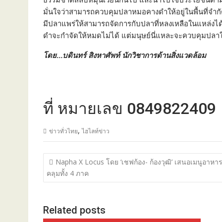
มั่นใจว่าสามารถควบคุมปลาหมอคางดำให้อยู่ในพื้นที่จำกั
มีปลาแพร่ให้สามารถจัดการกับปลาที่หลงเหลือในแหล่งได้
ดำจะกำจัดให้หมดไม่ได้ แต่มนุษย์นี่แหละจะควบคุมปลาใ
โดย…บดินทร์ สิงหาศัพท์ นักวิชาการด้านสิ่งแวดล้อม
้ที่ หมายเลข 0849822409
,
ข่าวทั่วไทย
ไฮไลท์ข่าว
แนะแนว
Napha X Locus โดย ‘เชฟก้อง- ก้องวุฒิ’ เสนอเมนูอาหา
เรื่อง
คลุมทั้ง 4 ภาค
Related posts