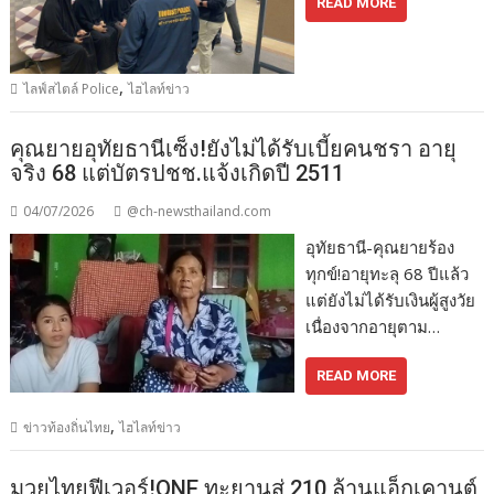
READ MORE
,
ไลฟ์สไตล์ Police
ไฮไลท์ข่าว
คุณยายอุทัยธานีเซ็ง!ยังไม่ได้รับเบี้ยคนชรา อายุ
จริง 68 แต่บัตรปชช.แจ้งเกิดปี 2511
04/07/2026
@ch-newsthailand.com
อุทัยธานี-คุณยายร้อง
ทุกข์!อายุทะลุ 68 ปีแล้ว
แต่ยังไม่ได้รับเงินผู้สูงวัย
เนื่องจากอายุตาม…
READ MORE
,
ข่าวท้องถิ่นไทย
ไฮไลท์ข่าว
มวยไทยฟีเวอร์!ONE ทะยานสู่ 210 ล้านแอ็กเคานต์