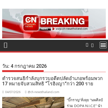
Skip
to
content
วัน:
4 กรกฎาคม 2026
ตำรวจสนธิกำลังบุกรวบอดีตปลัดอำเภอพร้อมพวก
17 หมายจับสวมสิทธิ “โรฮิงญา”กว่า 200 ราย
04/07/2026
@ch-newsthailand.com
“บิ๊กราญ”สั่งลุย “นพศิลป์
ร่วม DOPA N.I.C.E” นำ