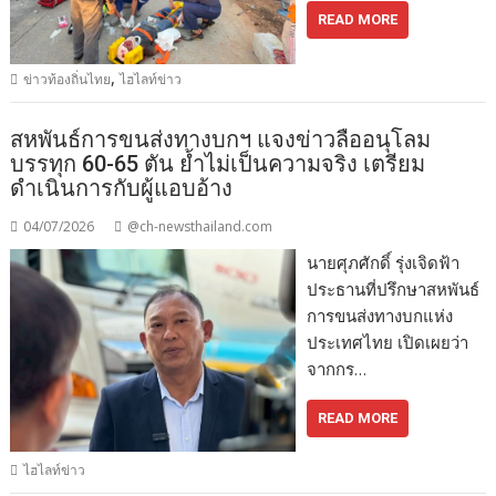
READ MORE
,
ข่าวท้องถิ่นไทย
ไฮไลท์ข่าว
สหพันธ์การขนส่งทางบกฯ แจงข่าวลืออนุโลม
บรรทุก 60-65 ตัน ย้ำไม่เป็นความจริง เตรียม
ดำเนินการกับผู้แอบอ้าง
04/07/2026
@ch-newsthailand.com
นายศุภศักดิ์ รุ่งเจิดฟ้า
ประธานที่ปรึกษาสหพันธ์
การขนส่งทางบกแห่ง
ประเทศไทย เปิดเผยว่า
จากกร…
READ MORE
ไฮไลท์ข่าว