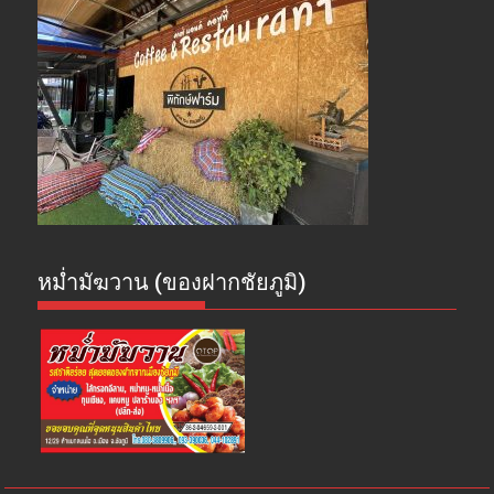
หม่ำมัฆวาน (ของฝากชัยภูมิ)