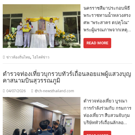
นครราชสีมาประกอบพิธี
พระราชทานน้ำหลวงสรง
ศพ “พระสาคร ตปคุโณ”
พระผู้มรณภาพจากเหตุ…
READ MORE
,
ข่าวท้องถิ่นไทย
ไฮไลท์ข่าว
ตำรวจท่องเที่ยวบุกรวบทัวร์เถื่อนลอยแพผู้แสวงบุญ
คาสนามบินสุวรรณภูมิ
04/07/2026
@ch-newsthailand.com
ตำรวจท่องเที่ยว บูรณา
การกำลังร่วมกับ กรมการ
ท่องเที่ยวฯ สืบสวนจับกุม
บริษัททัวร์เถื่อนลักลอ…