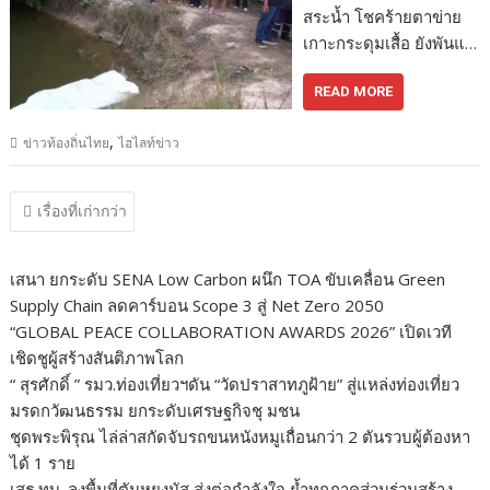
สระน้ำ โชคร้ายตาข่าย
เกาะกระดุมเสื้อ ยังพันแ…
READ MORE
,
ข่าวท้องถิ่นไทย
ไฮไลท์ข่าว
แนะแนว
เรื่องที่เก่ากว่า
เรื่อง
เสนา ยกระดับ SENA Low Carbon ผนึก TOA ขับเคลื่อน Green
Supply Chain ลดคาร์บอน Scope 3 สู่ Net Zero 2050
“GLOBAL PEACE COLLABORATION AWARDS 2026” เปิดเวที
เชิดชูผู้สร้างสันติภาพโลก
“ สุรศักดิ์ ” รมว.ท่องเที่ยวฯดัน “วัดปราสาทภูฝ้าย” สู่แหล่งท่องเที่ยว
มรดกวัฒนธรรม ยกระดับเศรษฐกิจชุ มชน
ชุดพระพิรุณ ไล่ล่าสกัดจับรถขนหนังหมูเถื่อนกว่า 2 ตันรวบผู้ต้องหา
ได้ 1 ราย
เสธ.ทบ. ลงพื้นที่ตันหยงมัส ส่งต่อกำลังใจ ย้ำทุกภาคส่วนร่วมสร้าง