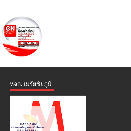
หจก. เมรัยชัยภูมิ