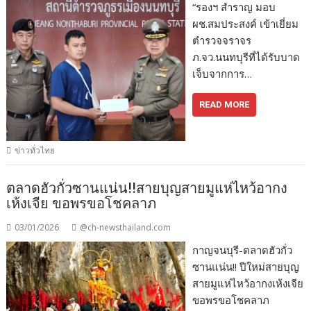
“รองฯ สำราญ มอบ
ผช.สมประสงค์ เข้าเยี่ยม
ตำรวจจราจร
ภ.จว.นนทบุรีที่ได้รับบาด
เจ็บจากการ…
READ MORE
ข่าวทั่วไทย
ตลาดฮัวกั่วซานแน่น!!สายบุญสายมูแห่ไหว้อากง
เห้งเจีย ขอพรขอโชคลาภ
03/01/2026
@ch-newsthailand.com
กาญจนบุรี-ตลาดฮัวกั่ว
ซานแน่น!! ปีใหม่สายบุญ
สายมูแห่ไหว้อากงเห้งเจีย
ขอพรขอโชคลาภ