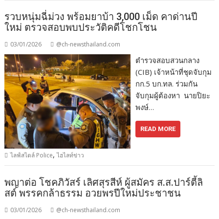
รวบหนุ่มฉี่ม่วง พร้อมยาบ้า 3,000 เม็ด คาด่านปี
ใหม่ ตรวจสอบพบประวัติคดีโชกโชน
03/01/2026
@ch-newsthailand.com
ตำรวจสอบสวนกลาง
(CIB) เจ้าหน้าที่ชุดจับกุม
กก.5 บก.ทล. ร่วมกัน
จับกุมผู้ต้องหา นายปิยะ
พงษ์…
READ MORE
,
ไลฟ์สไตล์ Police
ไฮไลท์ข่าว
พญาต่อ โชคภิวัสร์ เลิศสุรสีห์ ผู้สมัคร ส.ส.ปาร์ตี้ลิ
สต์ พรรคกล้าธรรม อวยพรปีใหม่ประชาชน
03/01/2026
@ch-newsthailand.com