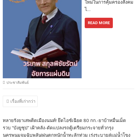
ใหม่ในการคุ้มครองสังคม
ไ…
READ MORE
ประชาสัมพันธ์
แนะแนว
เรื่องที่เก่ากว่า
เรื่อง
ทลายรังยาเสพติดเมืองนนท์! ยึดไอซ์เฉียด 80 กก.-ยาบ้าหมื่นเม็ด
รวบ “บังยูซุป” เฝ้าคลัง-ดัดแปลงรถตู้เตรียมกระจายทั่วกรุง
นครพนมจมฉับพลัน!ฝนตกหนักน้ำทะลักท่วม เร่งระบายสู่แม่น้ำโขง