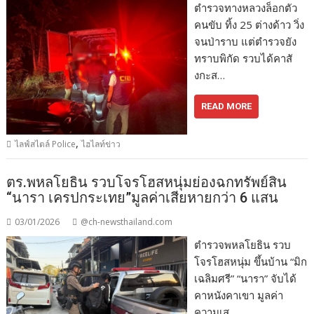
ตำรวจทางหลวงล็อกตัว
คนขับ ทิ้ง 25 ต่างด้าว วิ่ง
จนป่าราบ แต่ตำรวจยัง
ทราบพิกัด รวบได้คาสั
งกะส…
READ MORE
,
ไลฟ์สไตล์ Police
ไฮไลท์ข่าว
ตร.พหลโยธิน รวบโจรโฮสหนุ่มย่องฉกทรัพย์สิน
“นารา เครปกระเทย”มูลค่าเสียหายกว่า 6 แสน
03/01/2026
@ch-newsthailand.com
ตำรวจพหลโยธิน รวบ
โจรโฮสหนุ่ม ขึ้นบ้าน “มิก
เฉลิมศรี” “นารา” จับได้
คาหนังคาเขา มูลค่า
ความเส…