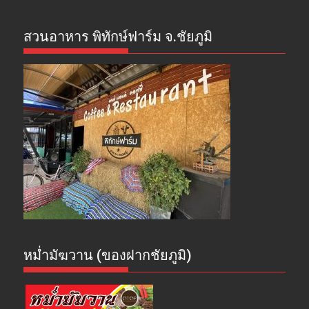
สวนอาหาร พิทักษ์ฟาร์ม จ.ชัยภูมิ
หม่ำมัฆวาน (ของฝากชัยภูมิ)