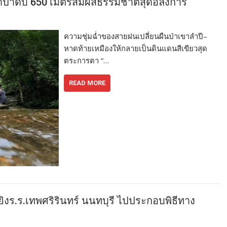
่าป่าดิบ 650 เมตรสัมผัสธรรมชาติสุดอลังการ
ความชุ่มฉ่ำของสายฝนเปลี่ยนผืนป่าเขาลำปี–
หาดท้ายเหมืองให้กลายเป็นดินแดนสีเขียวสุด
ตระการตา “…
READ MORE
ิงร.ร.เทพศริรินทร์ นนทบุรี ไปประกอบพิธีทาง