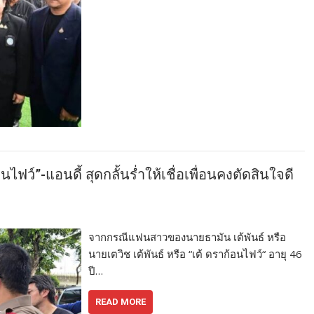
นไฟว์”-แอนดี้ สุดกลั้นร่ำให้เชื่อเพื่อนคงตัดสินใจดี
จากกรณีแฟนสาวของนายธามัน เต้พันธ์ หรือ
นายเตวิช เต้พันธ์ หรือ “เต้ ดราก้อนไฟว์“ อายุ 46
ปี…
READ MORE