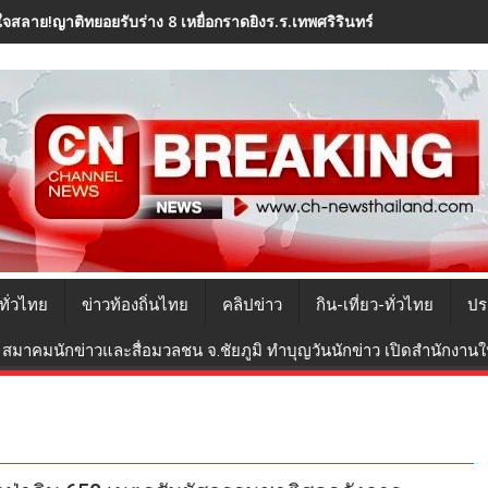
ใจสลาย!ญาติทยอยรับร่าง 8 เหยื่อกราดยิงร.ร.เทพศริรินทร์ นนทบุรี ไปปร
ทั่วไทย
ข่าวท้องถิ่นไทย
คลิปข่าว
กิน-เที่ยว-ทั่วไทย
ปร
สมาคมนักข่าวและสื่อมวลชน จ.ชัยภูมิ ทำบุญวันนักข่าว เปิดสำนักงานใหม