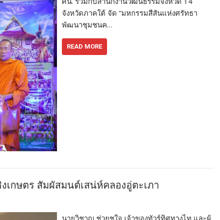
ศน. ร่วมกับสำนักงานวัฒนธรรมจังหวัด 14
จังหวัดภาคใต้ จัด “มหกรรมสีสันแห่งศรัทธา
พัฒนาชุมชนค…
READ MORE
ิงเกษตร สัมผัสมนต์เสน่ห์คลองอู่ตะเภา
นายวิชาญ ช่วยชูใจ เจ้าของทัวร์ทิศทางไท และผู้