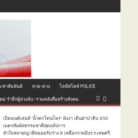
ะกอบพิธีทางศาสนา
ะชาสัมพันธ์
หวย-ดวง
ไลฟ์สไตล์ POLICE
่ รำลึกผู้ล่วงลับ–รวมพลังสื่อสร้างสังคม
เปิดมนต์เสน่ห์ ‘น้ำตกโตนไพร’ พังงา เดินฝ่าป่าดิบ 650
เมตรสัมผัสธรรมชาติสุดอลังการ
หัวใจสลาย!ญาติทยอยรับร่าง 8 เหยื่อกราดยิงร.ร.เทพศริ