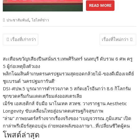
READ MORE
,
ประชาสัมพันธ์
ไฮไลท์ข่าว
แนะแนว
เรื่องที่เก่ากว่า
เรื่องที่ใหม่กว่า
เรื่อง
สะเทือนขวัญ!เสียงปืนสนั่นร.ร.เทพศิรินทร์ นนทบุรี ดับรวม 6 ศพ ครู
5 ผู้ก่อเหตุยิงตัวเอง
พลิกโฉมสินค้าเกษตรนครปฐมรวมสุดยอดกล้วยไม้-ของดีเมืองเจดีย์
ชูแบรนด์ ‘นครปฐมการันตี’
DSI-ศปพ.5 บูรณาการตำรวจภาค 5 สกัดเฮโรอีนกว่า 8.6 กิโลกรัม
ซุกขวดครีมกันแดดเตรียมส่งออสเตรเลีย
เมิร์ซ เอสเธติกส์ จับมือ นาโนเทค สวทช. วางรากฐาน Aesthetic
Longevity ขับเคลื่อนไทยสู่อนาคตเศรษฐกิจสุขภาพ
“ล่าม” ภาพยนตร์สร้างจากเรื่องจริงของ “เบญจวรรณ ภูมิแสน” เปิด
กาล่าพรีเมียร์สุดอบอุ่น ถ่ายทอดพลังของภาษา…ที่เปลี่ยนชีวิตผู้คน
โพสต์ล่าสุด