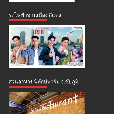
รถไฟฟ้าชานเมือง สีแดง
สวนอาหาร พิทักษ์ฟาร์ม จ.ชัยภูมิ