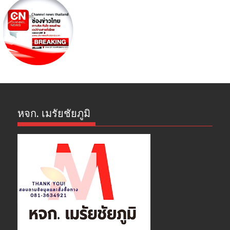
หจก. เมรัยชัยภูมิ